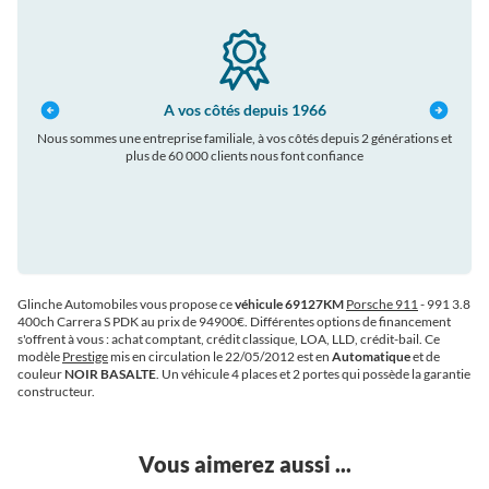
A vos côtés depuis 1966
Nous sommes une entreprise familiale, à vos côtés depuis 2 générations et
plus de 60 000 clients nous font confiance
auto
Glinche Automobiles vous propose ce
véhicule 69127KM
Porsche 911
- 991 3.8
400ch Carrera S PDK au prix de 94900€
. Différentes options de financement
s'offrent à vous : achat comptant, crédit classique, LOA, LLD, crédit-bail. Ce
modèle
Prestige
mis en circulation le 22/05/2012 est en
Automatique
et de
couleur
NOIR BASALTE
. Un véhicule 4 places et 2 portes qui possède la garantie
constructeur.
Vous aimerez aussi ...