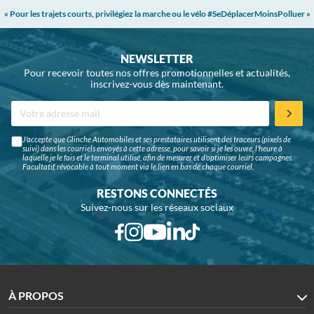
« Pour les trajets courts, privilégiez la marche ou le vélo #SeDéplacerMoinsPolluer »
NEWSLETTER
Pour recevoir toutes nos offres promotionnelles et actualités,
inscrivez-vous dès maintenant.
J'accepte que Glinche Automobiles et ses prestataires utilisent des traceurs (pixels de
suivi) dans les courriels envoyés à cette adresse, pour savoir si je les ouvre, l'heure à
laquelle je le fais et le terminal utilisé, afin de mesurer et d'optimiser leurs campagnes.
Facultatif, révocable à tout moment via le lien en bas de chaque courriel.
RESTONS CONNECTÉS
Suivez-nous sur les réseaux sociaux
À PROPOS