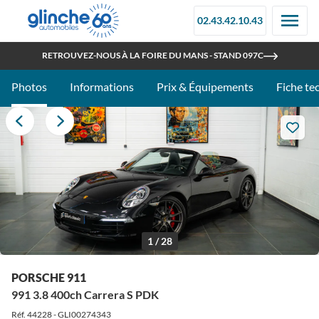
02.43.42.10.43
OUVERT TOUT L'ÉTÉ
RETROUVEZ-NOUS À LA FOIRE DU MANS - STAND 097C
Photos
Informations
Prix & Équipements
Fiche te
1 / 28
PORSCHE 911
991 3.8 400ch Carrera S PDK
Réf. 44228 - GLI00274343