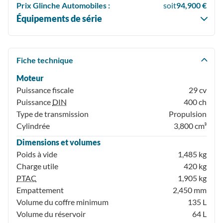
Prix
Glinche Automobiles :
soit
94,900 €
Équipements de série
Fiche technique
Moteur
Puissance fiscale
29 cv
Puissance
DIN
400 ch
Type de transmission
Propulsion
Cylindrée
3,800 cm³
Dimensions et volumes
Poids à vide
1,485 kg
Charge utile
420 kg
PTAC
1,905 kg
Empattement
2,450 mm
Volume du coffre minimum
135 L
Volume du réservoir
64 L