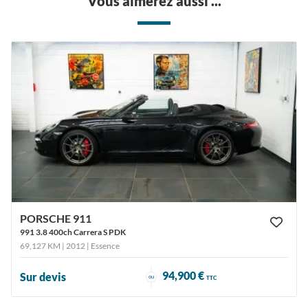
Vous aimerez aussi ...
PORSCHE 911
991 3.8 400ch Carrera S PDK
69,127 KM | 2012
| Essence
94,900 €
Sur devis
ou
TTC