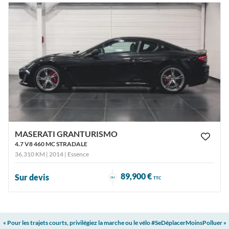
MASERATI GRANTURISMO
4.7 V8 460 MC STRADALE
36,310 KM | 2014
| Essence
89,900 €
Sur devis
ou
TTC
« Pour les trajets courts, privilégiez la marche ou le vélo #SeDéplacerMoinsPolluer »