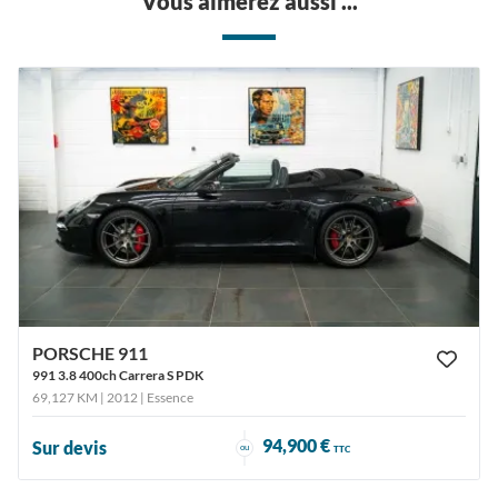
Vous aimerez aussi ...
PORSCHE 911
991 3.8 400ch Carrera S PDK
69,127 KM | 2012
| Essence
94,900 €
Sur devis
ou
TTC