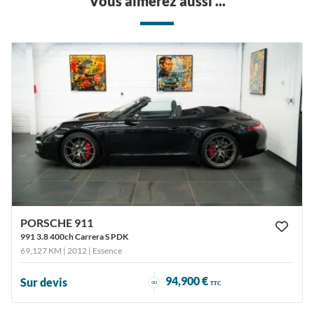
Vous aimerez aussi ...
PORSCHE 911
991 3.8 400ch Carrera S PDK
69,127 KM | 2012
| Essence
94,900 €
Sur devis
ou
TTC