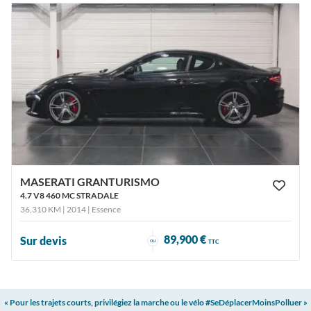
MASERATI GRANTURISMO
4.7 V8 460 MC STRADALE
36,310 KM | 2014
| Essence
89,900 €
Sur devis
ou
TTC
« Pour les trajets courts, privilégiez la marche ou le vélo #SeDéplacerMoinsPolluer »