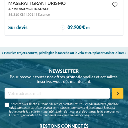
MASERATI GRANTURISMO
4.7 V8 460 MC STRADALE
36,310 KM | 2014
| Essence
89,900 €
Sur devis
ou
TTC
« Pour les trajets courts, privilégiez la marche ou le vélo #SeDéplacerMoinsPolluer »
NEWSLETTER
Pour recevoir toutes nos offres promotionnelles et actualités,
inscrivez-vous dès maintenant.
J'accepte que Glinche Automobiles et ses prestataires utilisent des traceurs (pixels de
suivi) dans les courriels envoyés à cette adresse, pour savoir si je les ouvre, l'heure à
laquelle je le fais et le terminal utilisé, afin de mesurer et d'optimiser leurs campagnes.
Facultatif, révocable à tout moment via le lien en bas de chaque courriel.
RESTONS CONNECTÉS