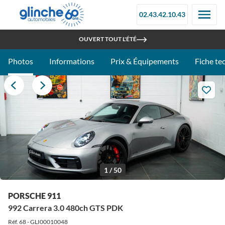
02.43.42.10.43
RETROUVEZ-NOUS À LA FOIRE DU MANS - STAND 097C
OUVERT TOUT L'ÉTÉ
Photos
Informations
Prix & Équipements
Fiche te
1 / 50
PORSCHE 911
992 Carrera 3.0 480ch GTS PDK
Réf. 68 - GLI00010048