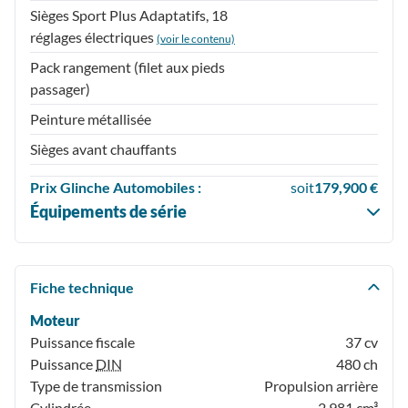
Sièges Sport Plus Adaptatifs, 18
réglages électriques
(voir le contenu)
Pack rangement (filet aux pieds
passager)
Peinture métallisée
Sièges avant chauffants
Prix
Glinche Automobiles :
soit
179,900 €
Équipements de série
Fiche technique
Moteur
Puissance fiscale
37 cv
Puissance
DIN
480 ch
Type de transmission
Propulsion arrière
Cylindrée
2,981 cm³