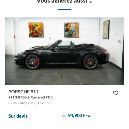
Vous aimerez aussi ...
PORSCHE 911
991 3.8 400ch Carrera S PDK
69,127 KM | 2012
| Essence
94,900 €
Sur devis
ou
TTC