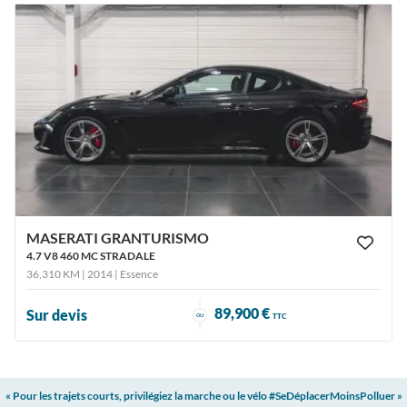
MASERATI GRANTURISMO
4.7 V8 460 MC STRADALE
36,310 KM | 2014
| Essence
89,900 €
Sur devis
ou
TTC
« Pour les trajets courts, privilégiez la marche ou le vélo #SeDéplacerMoinsPolluer »