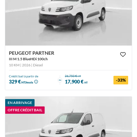
PEUGEOT PARTNER
III M 1.5 BlueHDi 100ch
10 KM | 2026
| Diesel
26,750 €
Crédit bail à partir de
HT
-33%
ou
329 €
17,900 €
HT/mois
HT
EN ARRIVAGE
OFFRE CRÉDIT BAIL