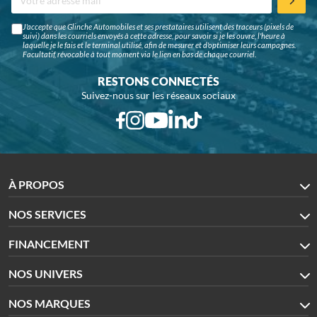
J'accepte que Glinche Automobiles et ses prestataires utilisent des traceurs (pixels de
suivi) dans les courriels envoyés à cette adresse, pour savoir si je les ouvre, l'heure à
laquelle je le fais et le terminal utilisé, afin de mesurer et d'optimiser leurs campagnes.
Facultatif, révocable à tout moment via le lien en bas de chaque courriel.
RESTONS CONNECTÉS
Suivez-nous sur les réseaux sociaux
À PROPOS
NOS SERVICES
FINANCEMENT
NOS UNIVERS
NOS MARQUES