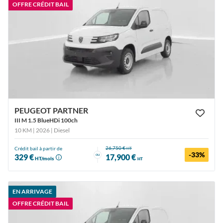
OFFRE CRÉDIT BAIL
PEUGEOT PARTNER
III M 1.5 BlueHDi 100ch
10 KM | 2026
| Diesel
26,750 €
Crédit bail à partir de
HT
-33%
ou
329 €
17,900 €
HT/mois
HT
EN ARRIVAGE
OFFRE CRÉDIT BAIL