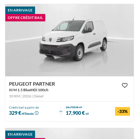
EN ARRIVAGE
OFFRE CRÉDIT BAIL
PEUGEOT PARTNER
III M 1.5 BlueHDi 100ch
10 KM | 2026
| Diesel
26,750 €
Crédit bail à partir de
HT
-33%
ou
329 €
17,900 €
HT/mois
HT
EN ARRIVAGE