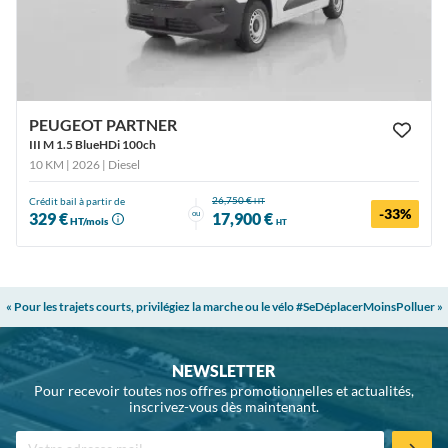
PEUGEOT PARTNER
III M 1.5 BlueHDi 100ch
10 KM | 2026
| Diesel
26,750 €
Crédit bail à partir de
HT
-33%
ou
329 €
17,900 €
HT/mois
HT
« Pour les trajets courts, privilégiez la marche ou le vélo #SeDéplacerMoinsPolluer »
NEWSLETTER
Pour recevoir toutes nos offres promotionnelles et actualités,
inscrivez-vous dès maintenant.