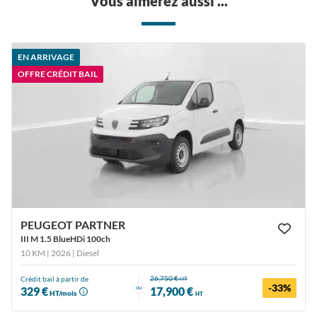
Vous aimerez aussi ...
EN ARRIVAGE
OFFRE CRÉDIT BAIL
PEUGEOT PARTNER
III M 1.5 BlueHDi 100ch
10 KM | 2026
| Diesel
26,750 €
Crédit bail à partir de
HT
-33%
ou
329 €
17,900 €
HT/mois
HT