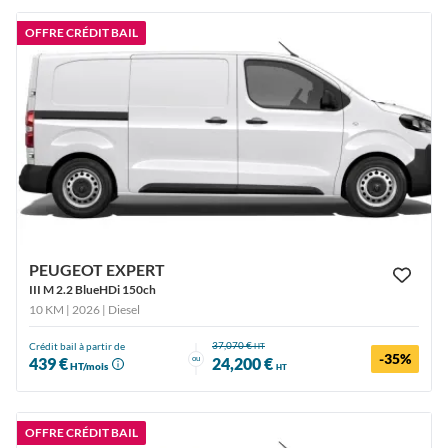
OFFRE CRÉDIT BAIL
PEUGEOT EXPERT
III M 2.2 BlueHDi 150ch
10 KM | 2026
| Diesel
37,070 €
Crédit bail à partir de
HT
-35%
ou
439 €
24,200 €
HT/mois
HT
OFFRE CRÉDIT BAIL