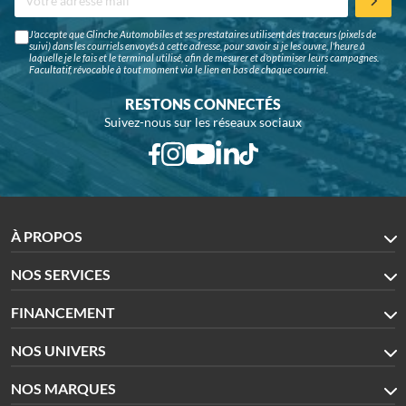
J'accepte que Glinche Automobiles et ses prestataires utilisent des traceurs (pixels de
suivi) dans les courriels envoyés à cette adresse, pour savoir si je les ouvre, l'heure à
laquelle je le fais et le terminal utilisé, afin de mesurer et d'optimiser leurs campagnes.
Facultatif, révocable à tout moment via le lien en bas de chaque courriel.
RESTONS CONNECTÉS
Suivez-nous sur les réseaux sociaux
À PROPOS
NOS SERVICES
FINANCEMENT
NOS UNIVERS
NOS MARQUES