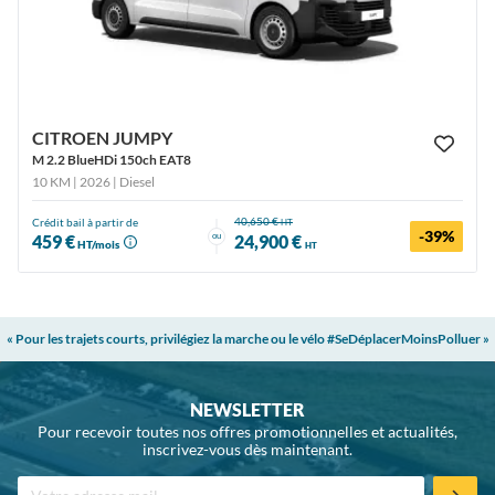
CITROEN JUMPY
M 2.2 BlueHDi 150ch EAT8
10 KM | 2026
| Diesel
40,650 €
Crédit bail à partir de
HT
-39%
ou
459 €
24,900 €
HT/mois
HT
« Pour les trajets courts, privilégiez la marche ou le vélo #SeDéplacerMoinsPolluer »
NEWSLETTER
Pour recevoir toutes nos offres promotionnelles et actualités,
inscrivez-vous dès maintenant.