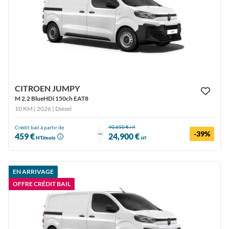
CITROEN JUMPY
M 2.2 BlueHDi 150ch EAT8
10 KM | 2026
| Diesel
40,650 €
Crédit bail à partir de
HT
-39%
ou
459 €
24,900 €
HT/mois
HT
EN ARRIVAGE
OFFRE CRÉDIT BAIL