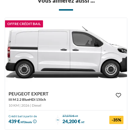
Vous aimerez aussi ...
OFFRE CRÉDIT BAIL
PEUGEOT EXPERT
III M 2.2 BlueHDi 150ch
10 KM | 2026
| Diesel
37,070 €
Crédit bail à partir de
HT
-35%
ou
439 €
24,200 €
HT/mois
HT