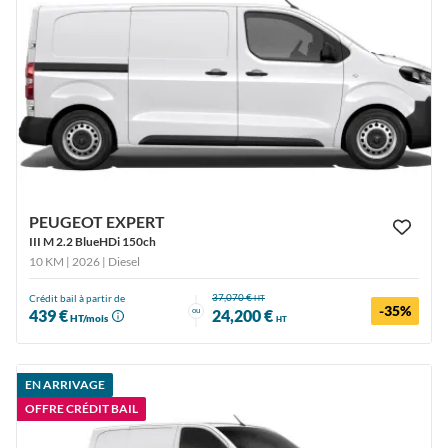
PEUGEOT EXPERT
III M 2.2 BlueHDi 150ch
10 KM | 2026
| Diesel
37,070 €
Crédit bail à partir de
HT
-35%
ou
439 €
24,200 €
HT/mois
HT
EN ARRIVAGE
OFFRE CRÉDIT BAIL