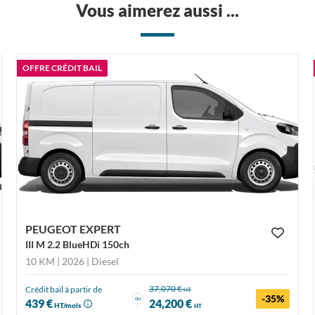
Vous aimerez aussi ...
OFFRE CRÉDIT BAIL
PEUGEOT EXPERT
III M 2.2 BlueHDi 150ch
10 KM | 2026
| Diesel
37,070 €
Crédit bail à partir de
HT
-35%
ou
439 €
24,200 €
HT/mois
HT