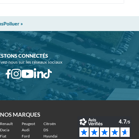
nsPolluer »
ESTONS CONNECTÉS
ivez-nous sur les réseaux sociaux
NOS MARQUES
Renault
Peugeot
Citroën
Dacia
Audi
DS
Fiat
Ford
Hyundai