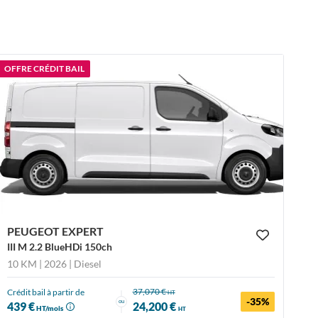
OFFRE CRÉDIT BAIL
PEUGEOT EXPERT
III M 2.2 BlueHDi 150ch
10 KM | 2026
| Diesel
37,070 €
Crédit bail à partir de
HT
-35%
ou
439 €
24,200 €
HT/mois
HT