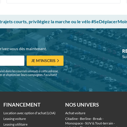
 trajets courts, privilégiez la marche ou le vélo #SeDéplacerMoi
crivez-vous dès maintenant.
R
Su
JE M'INSCRIS
ivi) dans les courriels envoyés à cette adresse,
surer et d'optimiser leurs campagnes. Facultatif,
FINANCEMENT
NOS UNIVERS
Location avec option d'achat (LOA)
Achat voiture
Leasing voiture
Citadine
 - 
Berline
 - 
Break
 - 
Monospace
 - 
SUV & Tout-terrain
 - 
Leasing utilitaire