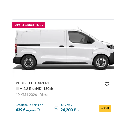
OFFRE CRÉDIT BAIL
PEUGEOT EXPERT
III M 2.2 BlueHDi 150ch
10 KM | 2026
| Diesel
37,070 €
Crédit bail à partir de
HT
-35%
ou
439 €
24,200 €
HT/mois
HT