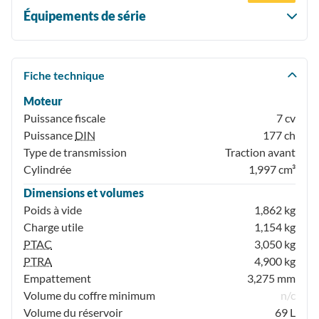
Équipements de série
Fiche technique
Moteur
Puissance fiscale
7 cv
Puissance
DIN
177 ch
Type de transmission
Traction avant
Cylindrée
1,997 cm³
Dimensions et volumes
Poids à vide
1,862 kg
Charge utile
1,154 kg
PTAC
3,050 kg
PTRA
4,900 kg
Empattement
3,275 mm
Volume du coffre minimum
n/c
Volume du réservoir
69 L