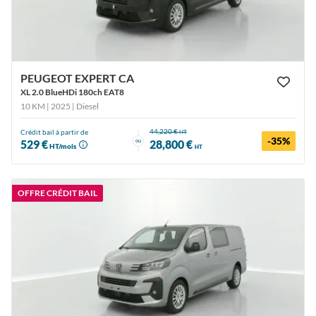
PEUGEOT EXPERT CA
XL 2.0 BlueHDi 180ch EAT8
10 KM | 2025
| Diesel
44,220 €
Crédit bail à partir de
HT
-35%
ou
529 €
28,800 €
HT/mois
HT
OFFRE CRÉDIT BAIL