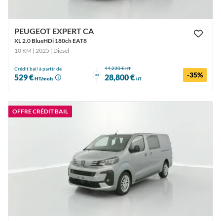
PEUGEOT EXPERT CA
XL 2.0 BlueHDi 180ch EAT8
10 KM | 2025
| Diesel
44,220 €
Crédit bail à partir de
HT
-35%
ou
529 €
28,800 €
HT/mois
HT
OFFRE CRÉDIT BAIL