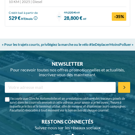
10 KM | 2025
| Diesel
44,220 €
Crédit bail à partir de
HT
-35%
ou
529 €
28,800 €
HT/mois
HT
« Pour les trajets courts, privilégiez la marche ou le vélo #SeDéplacerMoinsPolluer »
NEWSLETTER
Pour recevoir toutes nos offres promotionnelles et actualités,
inscrivez-vous dès maintenant.
J'accepte que Glinche Automobiles et ses prestataires utilisent des traceurs (pixels de
suivi) dans les courriels envoyés à cette adresse, pour savoir si je les ouvre, l'heure à
laquelle je le fais et le terminal utilisé, afin de mesurer et d'optimiser leurs campagnes.
Facultatif, révocable à tout moment via le lien en bas de chaque courriel.
RESTONS CONNECTÉS
Suivez-nous sur les réseaux sociaux