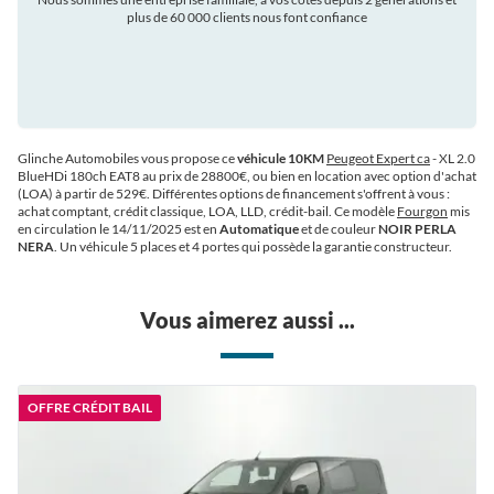
plus de 60 000 clients nous font confiance
auto
Glinche Automobiles vous propose ce
véhicule 10KM
Peugeot Expert ca
- XL 2.0
BlueHDi 180ch EAT8 au prix de 28800€
, ou bien en location avec option d'achat
(LOA) à partir de 529€
. Différentes options de financement s'offrent à vous :
achat comptant, crédit classique, LOA, LLD, crédit-bail. Ce modèle
Fourgon
mis
en circulation le 14/11/2025 est en
Automatique
et de couleur
NOIR PERLA
NERA
. Un véhicule 5 places et 4 portes qui possède la garantie constructeur.
Vous aimerez aussi ...
OFFRE CRÉDIT BAIL