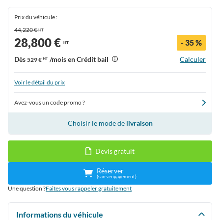
Prix du véhicule :
44,220 €
HT
28,800 €
- 35 %
HT
Dès
/mois en Crédit bail
Calculer
529 €
HT
Voir le détail du prix
Avez-vous un code promo ?
Choisir le mode de
livraison
Devis gratuit
Réserver
(sans engagement)
Une question ?
Faites vous rappeler gratuitement
Informations du véhicule