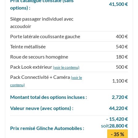
Prix catalogue constaté (sans
41,500 €
options) :
Siège passager individuel avec
accoudoir
Porte latérale coulissante gauche
400 €
Teinte métallisée
540 €
Roue de secours homogène
180 €
Pack Look extérieur
500 €
(voir le contenu)
Pack Connectivité + Caméra
(voir le
1,100 €
contenu)
Montant total des options incluses :
2,720 €
Valeur neuve (avec options) :
44,220 €
- 15,420 €
soit
28,800 €
Prix
remisé
Glinche Automobiles :
- 35 %