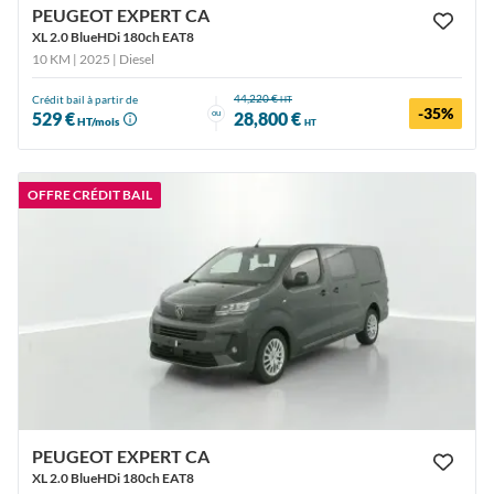
PEUGEOT EXPERT CA
XL 2.0 BlueHDi 180ch EAT8
10 KM | 2025
| Diesel
44,220 €
Crédit bail à partir de
HT
-35%
ou
529 €
28,800 €
HT/mois
HT
OFFRE CRÉDIT BAIL
PEUGEOT EXPERT CA
XL 2.0 BlueHDi 180ch EAT8