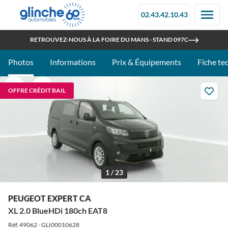
02.43.42.10.43
OUVERT TOUT L'ÉTÉ
RETROUVEZ-NOUS À LA FOIRE DU MANS - STAND 097C
Photos
Informations
Prix & Équipements
Fiche te
OFFRE CRÉDIT BAIL
1 / 23
PEUGEOT EXPERT CA
XL 2.0 BlueHDi 180ch EAT8
Réf. 49062 - GLI00010628