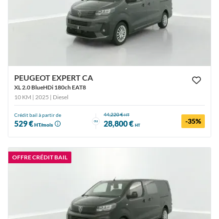
PEUGEOT EXPERT CA
XL 2.0 BlueHDi 180ch EAT8
10 KM | 2025
| Diesel
44,220 €
Crédit bail à partir de
HT
-35%
ou
529 €
28,800 €
HT/mois
HT
OFFRE CRÉDIT BAIL