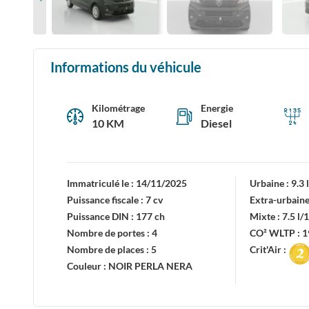
Informations du véhicule
Kilométrage
Energie
10 KM
Diesel
Immatriculé le :
14/11/2025
Urbaine :
9.3
Puissance fiscale :
7 cv
Extra-urbaine
Puissance DIN :
177 ch
Mixte :
7.5 l
Nombre de portes :
4
CO² WLTP :
1
Nombre de places :
5
Crit'Air :
Couleur :
NOIR PERLA NERA