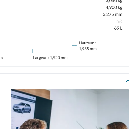
3,050 kg
4,900 kg
3,275 mm
n/c
69 L
Hauteur :
1,935 mm
mm
Largeur : 1,920 mm