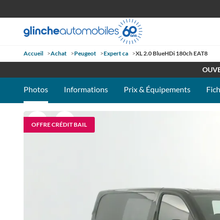
Accueil
>
Achat
>
Peugeot
>
Expert ca
>
XL 2.0 BlueHDi 180ch EAT8
RETROUV
OUVE
Photos
Informations
Prix & Équipements
Fic
OFFRE CRÉDIT BAIL