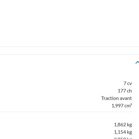
7 cv
177 ch
Traction avant
1,997 cm³
1,862 kg
1,154 kg