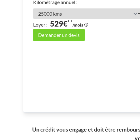
Kilométrage annuel :
529€
HT
Loyer :
/mois
Demander un devis
Un crédit vous engage et doit être rembour
vo