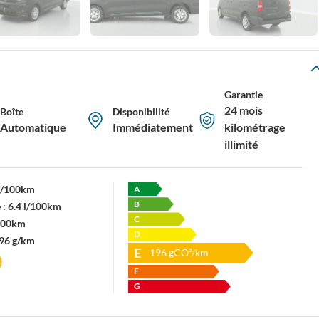
Garantie
24 mois
Boîte
Disponibilité
Automatique
Immédiatement
kilométrage
illimité
 l/100km
A
B
 :
6.4 l/100km
C
/100km
D
96 g/km
E
196
gCO²/km
F
G