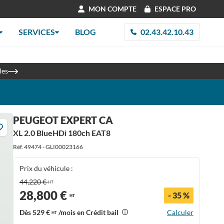
MON COMPTE
ESPACE PRO
SERVICES
BLOG
02.43.42.10.43
re 2026
les
PEUGEOT EXPERT CA
XL 2.0 BlueHDi 180ch EAT8
Réf. 49474 - GLI00023166
Prix du véhicule :
44,220 €
HT
28,800 €
- 35 %
HT
Dès
529 €
/mois en Crédit bail
Calculer
HT