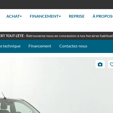
ACHAT
FINANCEMENT
REPRISE
À PROPOS
EZ-NOUS À LA FOIRE DU MANS - STAND 097C
: du 10 au 14 septemb
RT TOUT L'ÉTÉ
: Retrouverez nous en concession à nos horaires habituel
he technique
Financement
Contactez-nous
16
photos