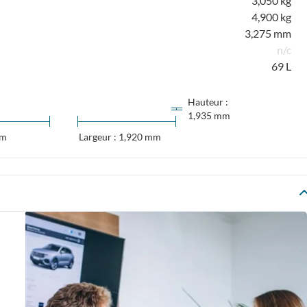
3,050 kg
4,900 kg
3,275 mm
n/c
69 L
Hauteur :
1,935 mm
mm
Largeur : 1,920 mm