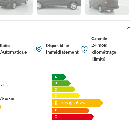
Garantie
24 mois
Boîte
Disponibilité
Automatique
Immédiatement
kilométrage
illimité
A
B
 :
n/c
C
D
96 g/km
E
196
gCO²/km
F
G