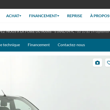
ACHAT
FINANCEMENT
REPRISE
À PROPOS
RT TOUT L'ÉTÉ
: Retrouverez nous en concession à nos horaires habituel
EZ-NOUS À LA FOIRE DU MANS - STAND 097C
: du 10 au 14 septemb
he technique
Financement
Contactez-nous
23
photos