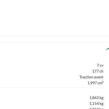
7 cv
177 ch
Traction avant
1,997 cm³
1,862 kg
1,154 kg