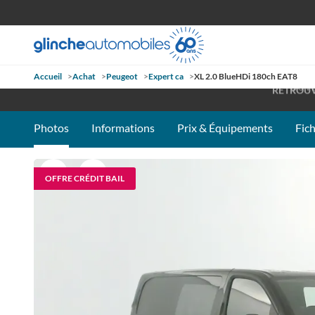
Accueil
>
Achat
>
Peugeot
>
Expert ca
>
XL 2.0 BlueHDi 180ch EAT8
OUVE
RETROUV
Photos
Informations
Prix & Équipements
Fic
OFFRE CRÉDIT BAIL