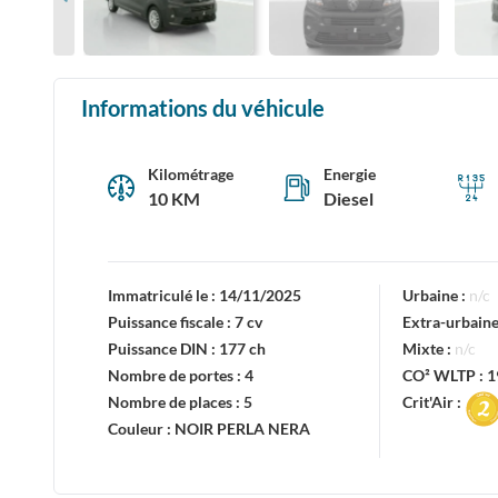
Informations du véhicule
Kilométrage
Energie
10 KM
Diesel
Immatriculé le :
14/11/2025
Urbaine :
n/c
Puissance fiscale :
7 cv
Extra-urbaine
Puissance DIN :
177 ch
Mixte :
n/c
Nombre de portes :
4
CO² WLTP :
1
Nombre de places :
5
Crit'Air :
Couleur :
NOIR PERLA NERA