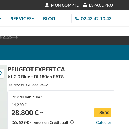
MON COMPTE
ESPACE PRO
SERVICES
BLOG
02.43.42.10.43
les
re 2026
PEUGEOT EXPERT CA
XL 2.0 BlueHDi 180ch EAT8
Réf. 49254 - GLI00010632
Prix du véhicule :
44,220 €
HT
28,800 €
- 35 %
HT
Dès
529 €
/mois en Crédit bail
Calculer
HT