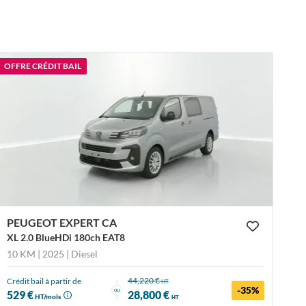
OFFRE CRÉDIT BAIL
PEUGEOT EXPERT CA
XL 2.0 BlueHDi 180ch EAT8
10 KM | 2025
| Diesel
44,220 €
Crédit bail à partir de
HT
-35%
ou
529 €
28,800 €
HT/mois
HT