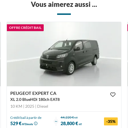
Vous aimerez aussi ...
OFFRE CRÉDIT BAIL
PEUGEOT EXPERT CA
XL 2.0 BlueHDi 180ch EAT8
10 KM | 2025
| Diesel
44,220 €
Crédit bail à partir de
HT
-35%
ou
529 €
28,800 €
HT/mois
HT