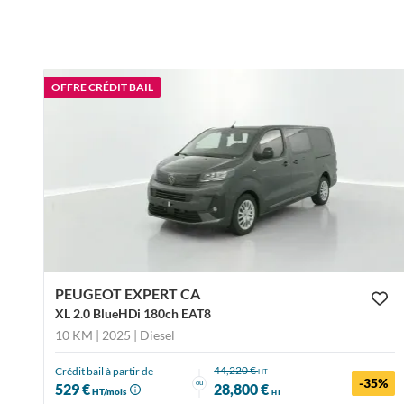
OFFRE CRÉDIT BAIL
PEUGEOT EXPERT CA
XL 2.0 BlueHDi 180ch EAT8
10 KM | 2025
| Diesel
44,220 €
Crédit bail à partir de
HT
-35%
ou
529 €
28,800 €
HT/mois
HT