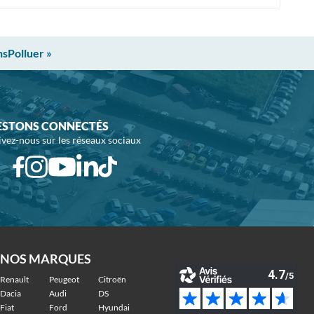
nsPolluer »
ESTONS CONNECTÉS
ivez-nous sur les réseaux sociaux
NOS MARQUES
Renault
Peugeot
Citroën
Dacia
Audi
DS
Fiat
Ford
Hyundai