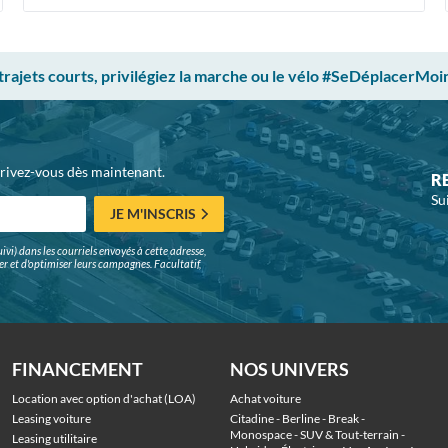
 trajets courts, privilégiez la marche ou le vélo #SeDéplacerMoi
crivez-vous dès maintenant.
R
Su
JE M'INSCRIS
ivi) dans les courriels envoyés à cette adresse,
surer et d'optimiser leurs campagnes. Facultatif,
FINANCEMENT
NOS UNIVERS
Location avec option d'achat (LOA)
Achat voiture
Leasing voiture
Citadine
 - 
Berline
 - 
Break
 - 
Monospace
 - 
SUV & Tout-terrain
 - 
Leasing utilitaire