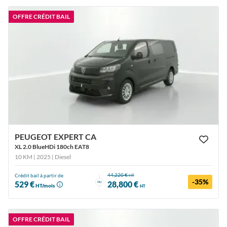
OFFRE CRÉDIT BAIL
PEUGEOT EXPERT CA
XL 2.0 BlueHDi 180ch EAT8
10 KM | 2025
| Diesel
44,220 €
Crédit bail à partir de
HT
-35%
ou
529 €
28,800 €
HT/mois
HT
OFFRE CRÉDIT BAIL