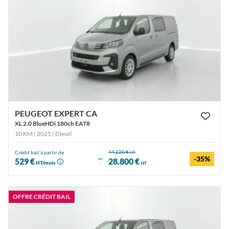
PEUGEOT EXPERT CA
XL 2.0 BlueHDi 180ch EAT8
10 KM | 2025
| Diesel
44,220 €
Crédit bail à partir de
HT
-35%
ou
529 €
28,800 €
HT/mois
HT
OFFRE CRÉDIT BAIL