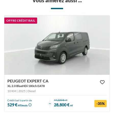
Vous aimerez aussi ...
OFFRE CRÉDIT BAIL
PEUGEOT EXPERT CA
XL 2.0 BlueHDi 180ch EAT8
10 KM | 2025
| Diesel
44,220 €
Crédit bail à partir de
HT
-35%
ou
529 €
28,800 €
HT/mois
HT