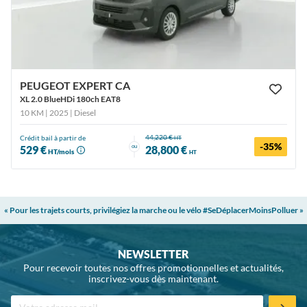
PEUGEOT EXPERT CA
XL 2.0 BlueHDi 180ch EAT8
10 KM | 2025
| Diesel
44,220 €
Crédit bail à partir de
HT
-35%
ou
529 €
28,800 €
HT/mois
HT
« Pour les trajets courts, privilégiez la marche ou le vélo #SeDéplacerMoinsPolluer »
NEWSLETTER
Pour recevoir toutes nos offres promotionnelles et actualités,
inscrivez-vous dès maintenant.