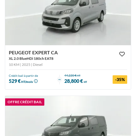
PEUGEOT EXPERT CA
XL 2.0 BlueHDi 180ch EAT8
10 KM | 2025
| Diesel
44,220 €
Crédit bail à partir de
HT
-35%
ou
529 €
28,800 €
HT/mois
HT
OFFRE CRÉDIT BAIL