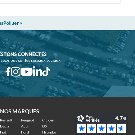
nsPolluer »
ESTONS CONNECTÉS
ivez-nous sur les réseaux sociaux
NOS MARQUES
Renault
Peugeot
Citroën
Dacia
Audi
DS
Fiat
Ford
Hyundai