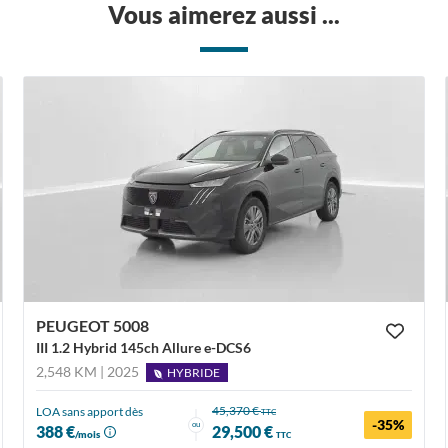
Vous aimerez aussi ...
PEUGEOT 5008
III 1.2 Hybrid 145ch Allure e-DCS6
2,548 KM | 2025
HYBRIDE
45,370 €
LOA sans apport dès
TTC
-35%
ou
388 €
29,500 €
/mois
TTC