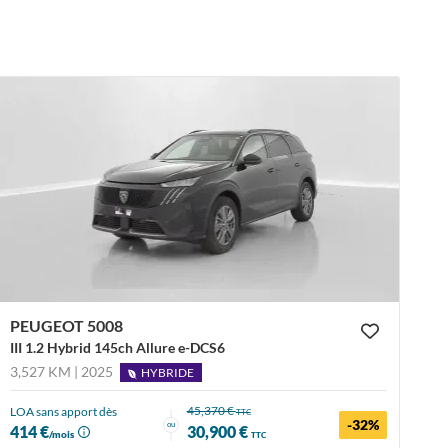
PEUGEOT 5008
III 1.2 Hybrid 145ch Allure e-DCS6
3,527 KM | 2025
HYBRIDE
45,370 €
LOA sans apport dès
TTC
-32%
ou
414 €
30,900 €
/mois
TTC