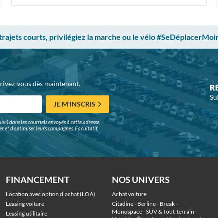
 trajets courts, privilégiez la marche ou le vélo #SeDéplacerMoi
crivez-vous dès maintenant.
R
Su
JE M'INSCRIS
ivi) dans les courriels envoyés à cette adresse,
surer et d'optimiser leurs campagnes. Facultatif,
FINANCEMENT
NOS UNIVERS
Location avec option d'achat (LOA)
Achat voiture
Leasing voiture
Citadine
 - 
Berline
 - 
Break
 - 
Monospace
 - 
SUV & Tout-terrain
 - 
Leasing utilitaire