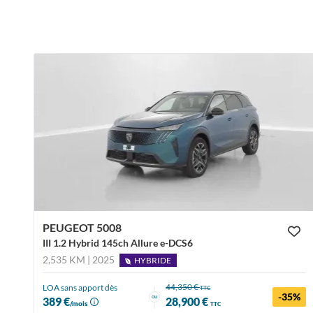
PEUGEOT 5008
III 1.2 Hybrid 145ch Allure e-DCS6
2,535 KM | 2025
HYBRIDE
44,350 €
LOA sans apport dès
TTC
-35%
ou
389 €
28,900 €
/mois
TTC