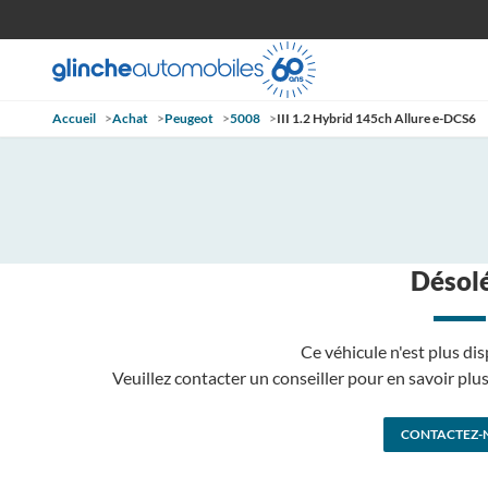
Accueil
>
Achat
>
Peugeot
>
5008
>
III 1.2 Hybrid 145ch Allure e-DCS6
Désolé
Ce véhicule n'est plus dis
Veuillez contacter un conseiller pour en savoir pl
CONTACTEZ-