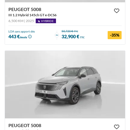
PEUGEOT 5008
III 1.2 Hybrid 145ch GT e-DCS6
6,500 KM | 2025
HYBRIDE
50,720 €
LOA sans apport dès
TTC
-35%
ou
443 €
32,900 €
/mois
TTC
PEUGEOT 5008