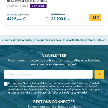
III 1.2 Hybrid 145ch GT e-DCS6
3,025 KM | 2025
HYBRIDE
50,720 €
LOA sans apport dès
TTC
-35%
ou
442 €
32,900 €
/mois
TTC
« Pour les trajets courts, privilégiez la marche ou le vélo #SeDéplacerMoinsPolluer »
NEWSLETTER
Pour recevoir toutes nos offres promotionnelles et actualités,
inscrivez-vous dès maintenant.
J'accepte que Glinche Automobiles et ses prestataires utilisent des traceurs (pixels de
suivi) dans les courriels envoyés à cette adresse, pour savoir si je les ouvre, l'heure à
laquelle je le fais et le terminal utilisé, afin de mesurer et d'optimiser leurs campagnes.
Facultatif, révocable à tout moment via le lien en bas de chaque courriel.
RESTONS CONNECTÉS
Suivez-nous sur les réseaux sociaux