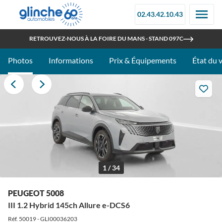
02.43.42.10.43
OUVERT TOUT L'ÉTÉ
RETROUVEZ-NOUS À LA FOIRE DU MANS - STAND 097C
Photos
Informations
Prix & Équipements
État du 
1 / 34
PEUGEOT 5008
III 1.2 Hybrid 145ch Allure e-DCS6
Réf. 50019 - GLI00036203