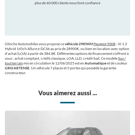
plus de 60 000 clients nous font confiance
auto
Glinche Automobiles vous propose ce
véhicule 2985KM
Peugeot 5008
- III 1.2
Hybrid 145ch Allure e-DCS6 au prix de 28900€
, ou bien en location avec option
d'achat (LOA) à partir de 384.8€
. Différentes options de financement s'offrent à
vous : achat comptant, crédit classique, LOA, LLD, crédit-bail. Ce modèle
Suv /
tout terrain
mis en circulation le 12/06/2025 est en
Automatique
et de couleur
GRIS ARTENSE
. Un véhicule 7 places et 5 portes qui possède la garantie
constructeur.
Vous aimerez aussi ...