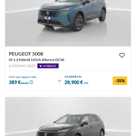
PEUGEOT 5008
III 1.2 Hybrid 145ch Allure e-DCS6
2,535 KM | 2025
HYBRIDE
44,350 €
LOA sans apport dès
TTC
-35%
ou
389 €
28,900 €
/mois
TTC