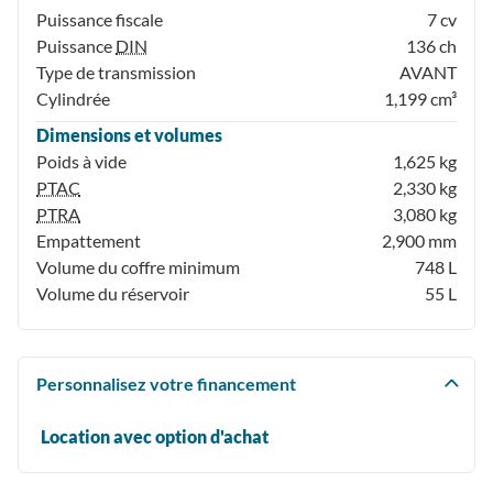
Puissance fiscale
7 cv
Puissance
DIN
136 ch
Type de transmission
AVANT
Cylindrée
1,199 cm³
Dimensions et volumes
Poids à vide
1,625 kg
PTAC
2,330 kg
PTRA
3,080 kg
Empattement
2,900 mm
Volume du coffre minimum
748 L
Volume du réservoir
55 L
Personnalisez votre financement
Location avec option d'achat