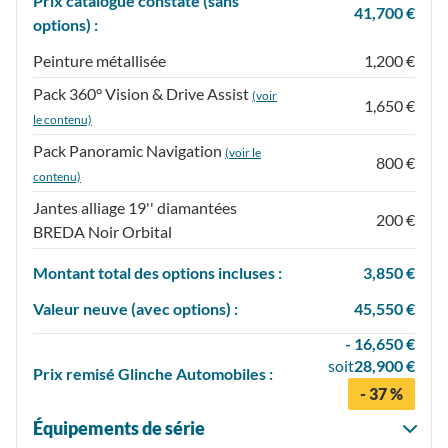
Prix catalogue constaté (sans
41,700 €
options) :
Peinture métallisée
1,200 €
Pack 360° Vision & Drive Assist
(voir
1,650 €
le contenu)
Pack Panoramic Navigation
(voir le
800 €
contenu)
Jantes alliage 19'' diamantées
200 €
BREDA Noir Orbital
Montant total des options incluses :
3,850 €
Valeur neuve (avec options) :
45,550 €
- 16,650 €
soit
28,900 €
Prix
remisé
Glinche Automobiles :
- 37 %
Équipements de série