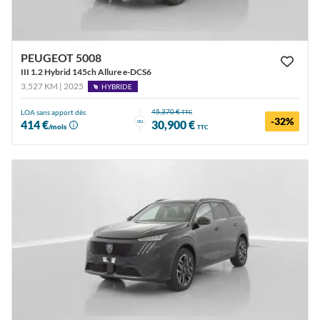
PEUGEOT 5008
III 1.2 Hybrid 145ch Allure e-DCS6
3,527 KM | 2025
HYBRIDE
45,370 €
LOA sans apport dès
TTC
-32%
ou
414 €
30,900 €
/mois
TTC