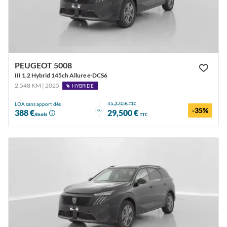
PEUGEOT 5008
III 1.2 Hybrid 145ch Allure e-DCS6
2,548 KM | 2025
HYBRIDE
45,370 €
LOA sans apport dès
TTC
-35%
ou
388 €
29,500 €
/mois
TTC