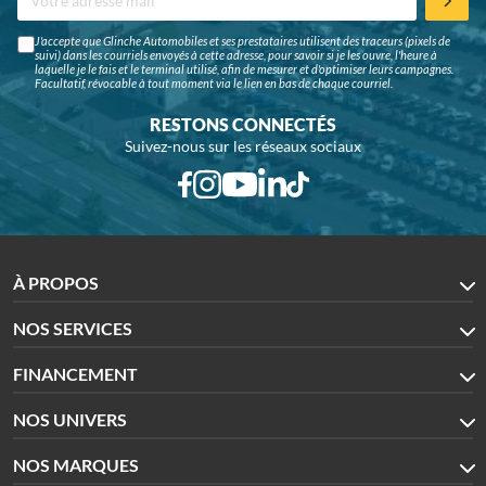
J'accepte que Glinche Automobiles et ses prestataires utilisent des traceurs (pixels de
suivi) dans les courriels envoyés à cette adresse, pour savoir si je les ouvre, l'heure à
laquelle je le fais et le terminal utilisé, afin de mesurer et d'optimiser leurs campagnes.
Facultatif, révocable à tout moment via le lien en bas de chaque courriel.
RESTONS CONNECTÉS
Suivez-nous sur les réseaux sociaux
À PROPOS
NOS SERVICES
FINANCEMENT
NOS UNIVERS
NOS MARQUES