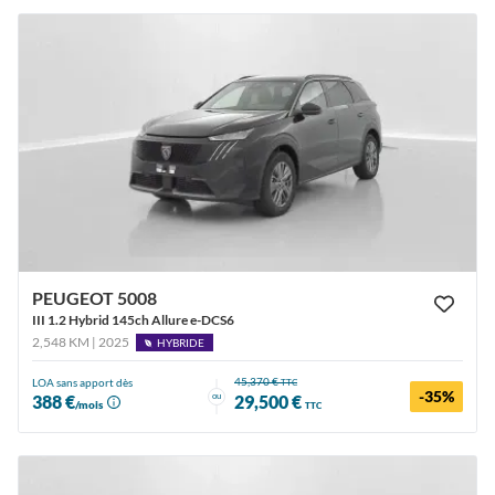
PEUGEOT 5008
III 1.2 Hybrid 145ch Allure e-DCS6
2,548 KM | 2025
HYBRIDE
45,370 €
LOA sans apport dès
TTC
-35%
ou
388 €
29,500 €
/mois
TTC