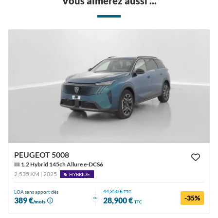
Vous aimerez aussi ...
PEUGEOT 5008
III 1.2 Hybrid 145ch Allure e-DCS6
2,535 KM | 2025
HYBRIDE
44,350 €
LOA sans apport dès
TTC
-35%
ou
389 €
28,900 €
/mois
TTC