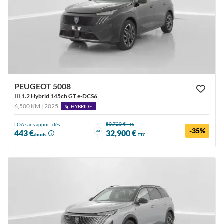
PEUGEOT 5008
III 1.2 Hybrid 145ch GT e-DCS6
6,500 KM | 2025
HYBRIDE
50,720 €
LOA sans apport dès
TTC
-35%
ou
443 €
32,900 €
/mois
TTC