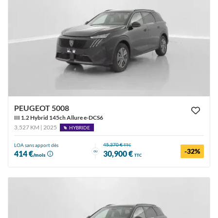
PEUGEOT 5008
III 1.2 Hybrid 145ch Allure e-DCS6
3,527 KM | 2025
HYBRIDE
45,370 €
LOA sans apport dès
TTC
-32%
ou
414 €
30,900 €
/mois
TTC