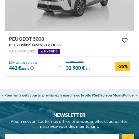
PEUGEOT 5008
III 1.2 Hybrid 145ch GT e-DCS6
3,025 KM | 2025
HYBRIDE
50,720 €
LOA sans apport dès
TTC
-35%
ou
442 €
32,900 €
/mois
TTC
« Pour les trajets courts, privilégiez la marche ou le vélo #SeDéplacerMoinsPolluer »
NEWSLETTER
Pour recevoir toutes nos offres promotionnelles et actualités,
inscrivez-vous dès maintenant.