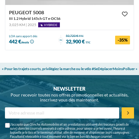
PEUGEOT 5008
III 1.2 Hybrid 145ch GT e-DCS6
3,025 KM | 2025
HYBRIDE
50,720 €
LOA sans apport dès
TTC
-35%
ou
442 €
32,900 €
/mois
TTC
« Pour les trajets courts, privilégiez la marche ou le vélo #SeDéplacerMoinsPolluer »
NEWSLETTER
Pour recevoir toutes nos offres promotionnelles et actualités,
inscrivez-vous dès maintenant.
J'accepte que Glinche Automobiles et ses prestataires utilisent des traceurs (pixels de
suivi) dans les courriels envoyés à cette adresse, pour savoir si je les ouvre, l'heure à
laquelle je le fais et le terminal utilisé, afin de mesurer et d'optimiser leurs campagnes.
Facultatif, révocable à tout moment via le lien en bas de chaque courriel.