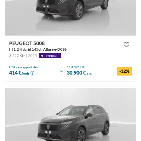
PEUGEOT 5008
III 1.2 Hybrid 145ch Allure e-DCS6
3,527 KM | 2025
HYBRIDE
45,370 €
LOA sans apport dès
TTC
-32%
ou
414 €
30,900 €
/mois
TTC