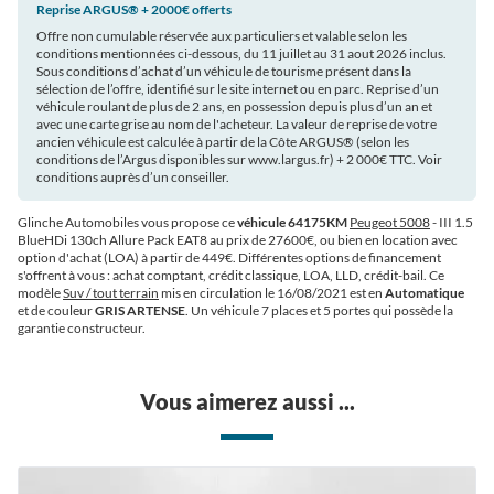
Reprise ARGUS®️ + 2000€ offerts
Offre non cumulable réservée aux particuliers et valable selon les
conditions mentionnées ci-dessous, du 11 juillet au 31 aout 2026 inclus.
Sous conditions d’achat d’un véhicule de tourisme présent dans la
sélection de l’offre, identifié sur le site internet ou en parc. Reprise d’un
véhicule roulant de plus de 2 ans, en possession depuis plus d’un an et
avec une carte grise au nom de l'acheteur. La valeur de reprise de votre
ancien véhicule est calculée à partir de la Côte ARGUS®️ (selon les
conditions de l’Argus disponibles sur www.largus.fr) + 2 000€ TTC. Voir
conditions auprès d’un conseiller.
Glinche Automobiles vous propose ce
véhicule 64175KM
Peugeot 5008
- III 1.5
BlueHDi 130ch Allure Pack EAT8 au prix de 27600€
, ou bien en location avec
option d'achat (LOA) à partir de 449€
. Différentes options de financement
s'offrent à vous : achat comptant, crédit classique, LOA, LLD, crédit-bail. Ce
modèle
Suv / tout terrain
mis en circulation le 16/08/2021 est en
Automatique
et de couleur
GRIS ARTENSE
. Un véhicule 7 places et 5 portes qui possède la
garantie constructeur.
Vous aimerez aussi ...