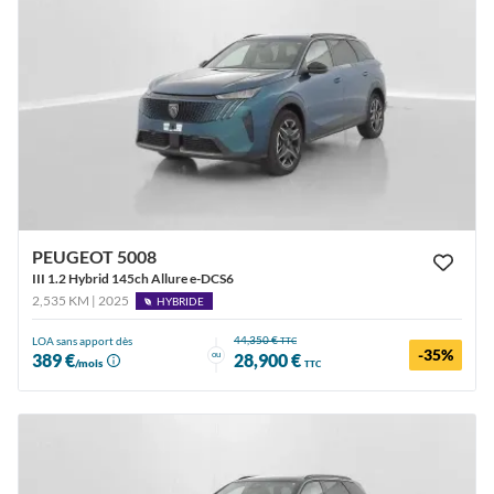
PEUGEOT 5008
III 1.2 Hybrid 145ch Allure e-DCS6
2,535 KM | 2025
HYBRIDE
44,350 €
LOA sans apport dès
TTC
-35%
ou
389 €
28,900 €
/mois
TTC