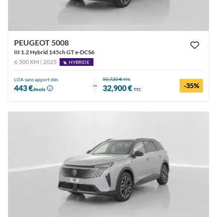
PEUGEOT 5008
III 1.2 Hybrid 145ch GT e-DCS6
6,500 KM | 2025
HYBRIDE
50,720 €
LOA sans apport dès
TTC
-35%
ou
443 €
32,900 €
/mois
TTC