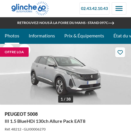
02.43.42.10.43
OUVERT TOUT L'ÉTÉ
RETROUVEZ-NOUS À LA FOIRE DU MANS - STAND 097C
Photos
Informations
Prix & Équipements
État du 
OFFRE LOA
1 / 38
PEUGEOT 5008
III 1.5 BlueHDi 130ch Allure Pack EAT8
Réf. 48212 - GLI00006270