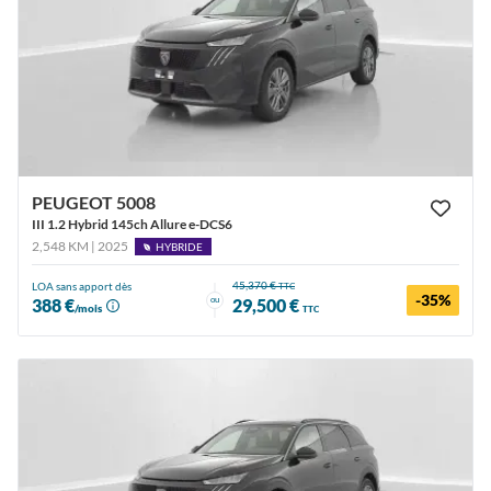
PEUGEOT 5008
III 1.2 Hybrid 145ch Allure e-DCS6
2,548 KM | 2025
HYBRIDE
45,370 €
LOA sans apport dès
TTC
-35%
ou
388 €
29,500 €
/mois
TTC