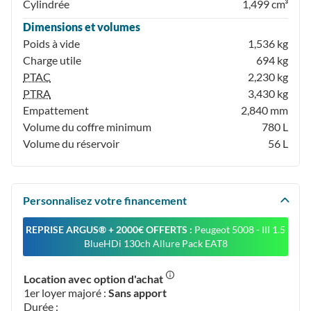
Cylindrée
1,499 cm³
Dimensions et volumes
Poids à vide
1,536 kg
Charge utile
694 kg
PTAC
2,230 kg
PTRA
3,430 kg
Empattement
2,840 mm
Volume du coffre minimum
780 L
Volume du réservoir
56 L
Personnalisez votre financement
REPRISE ARGUS®️ + 2000€ OFFERTS :
Peugeot 5008 - III 1.5
BlueHDi 130ch Allure Pack EAT8
Location avec option d'achat
1er loyer majoré :
Sans apport
Durée :