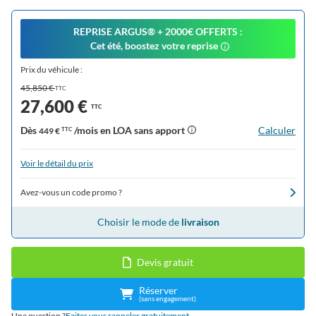
REPRISE ARGUS®️ + 2000€ OFFERTS :
Cet été, boostez votre reprise
Prix du véhicule :
45,850 €
TTC
27,600 €
TTC
Dès
/mois en LOA sans apport
Calculer
449 €
TTC
Voir le détail du prix
Avez-vous un code promo ?
Choisir le mode de
livraison
Devis gratuit
Réserver
(sans engagement)
Une question ?
Faites vous rappeler gratuitement