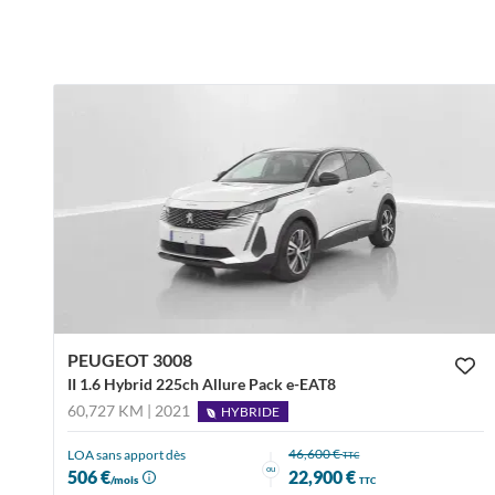
PEUGEOT 3008
II 1.6 Hybrid 225ch Allure Pack e-EAT8
60,727 KM | 2021
HYBRIDE
46,600 €
LOA sans apport dès
TTC
ou
506 €
22,900 €
/mois
TTC