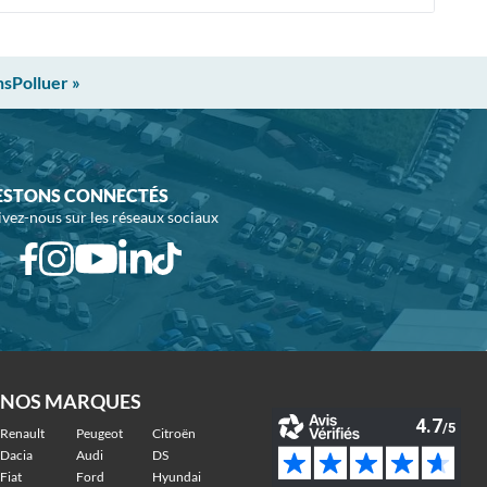
nsPolluer »
ESTONS CONNECTÉS
ivez-nous sur les réseaux sociaux
NOS MARQUES
Renault
Peugeot
Citroën
Dacia
Audi
DS
Fiat
Ford
Hyundai