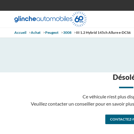
Accueil
>
Achat
>
Peugeot
>
3008
>
III 1.2 Hybrid 145ch Allure e-DCS6
Désolé
Ce véhicule n'est plus dis
Veuillez contacter un conseiller pour en savoir pl
CONTACTEZ-