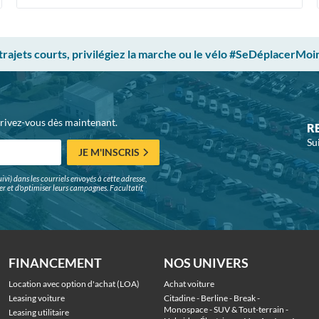
 trajets courts, privilégiez la marche ou le vélo #SeDéplacerMoi
crivez-vous dès maintenant.
R
Su
JE M'INSCRIS
ivi) dans les courriels envoyés à cette adresse,
surer et d'optimiser leurs campagnes. Facultatif,
FINANCEMENT
NOS UNIVERS
Location avec option d'achat (LOA)
Achat voiture
Leasing voiture
Citadine
 - 
Berline
 - 
Break
 - 
Monospace
 - 
SUV & Tout-terrain
 - 
Leasing utilitaire