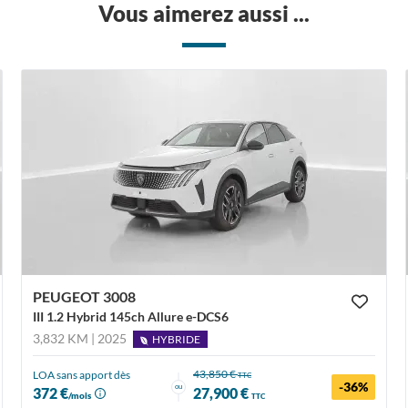
Vous aimerez aussi ...
PEUGEOT 3008
III 1.2 Hybrid 145ch Allure e-DCS6
3,832 KM | 2025
HYBRIDE
43,850 €
LOA sans apport dès
TTC
-36%
ou
372 €
27,900 €
/mois
TTC