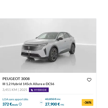
PEUGEOT 3008
III 1.2 Hybrid 145ch Allure e-DCS6
3,451 KM | 2025
HYBRIDE
43,850 €
LOA sans apport dès
TTC
-36%
ou
372 €
27,900 €
/mois
TTC