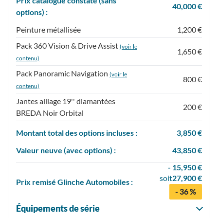
Prix catalogue constaté (sans
40,000 €
options) :
Peinture métallisée
1,200 €
Pack 360 Vision & Drive Assist
(voir le
1,650 €
contenu)
Pack Panoramic Navigation
(voir le
800 €
contenu)
Jantes alliage 19'' diamantées
200 €
BREDA Noir Orbital
Montant total des options incluses :
3,850 €
Valeur neuve (avec options) :
43,850 €
- 15,950 €
soit
27,900 €
Prix
remisé
Glinche Automobiles :
- 36 %
Équipements de série