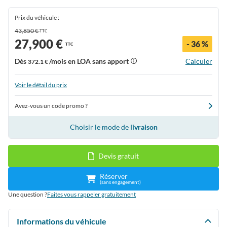
Prix du véhicule :
43,850 €
TTC
27,900 €
- 36 %
TTC
Dès
/mois en LOA sans apport
Calculer
372.1 €
Voir le détail du prix
Avez-vous un code promo ?
Choisir le mode de
livraison
Devis gratuit
Réserver
(sans engagement)
Une question ?
Faites vous rappeler gratuitement
Informations du véhicule