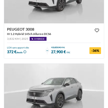
PEUGEOT 3008
III 1.2 Hybrid 145ch Allure e-DCS6
3,832 KM | 2025
HYBRIDE
43,850 €
LOA sans apport dès
TTC
-36%
ou
372 €
27,900 €
/mois
TTC