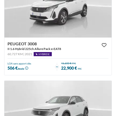
PEUGEOT 3008
II 1.6 Hybrid 225ch Allure Pack e-EAT8
60,727 KM | 2021
HYBRIDE
46,600 €
LOA sans apport dès
TTC
ou
506 €
22,900 €
/mois
TTC