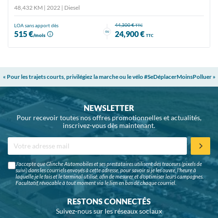
48,432 KM | 2022
| Diesel
44,300 €
LOA sans apport dès
TTC
ou
515 €
24,900 €
/mois
TTC
« Pour les trajets courts, privilégiez la marche ou le vélo #SeDéplacerMoinsPolluer »
NEWSLETTER
Pour recevoir toutes nos offres promotionnelles et actualités,
inscrivez-vous dès maintenant.
J'accepte que Glinche Automobiles et ses prestataires utilisent des traceurs (pixels de
suivi) dans les courriels envoyés à cette adresse, pour savoir si je les ouvre, l'heure à
laquelle je le fais et le terminal utilisé, afin de mesurer et d'optimiser leurs campagnes.
Facultatif, révocable à tout moment via le lien en bas de chaque courriel.
RESTONS CONNECTÉS
Suivez-nous sur les réseaux sociaux