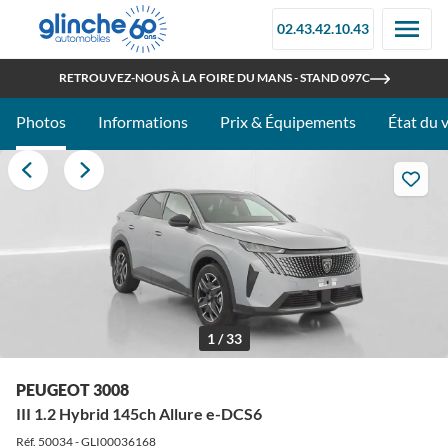
02.43.42.10.43
OUVERT TOUT L'ÉTÉ
RETROUVEZ-NOUS À LA FOIRE DU MANS - STAND 097C
Photos
Informations
Prix & Équipements
État du 
1 / 33
PEUGEOT 3008
III 1.2 Hybrid 145ch Allure e-DCS6
Réf. 50034 - GLI00036168