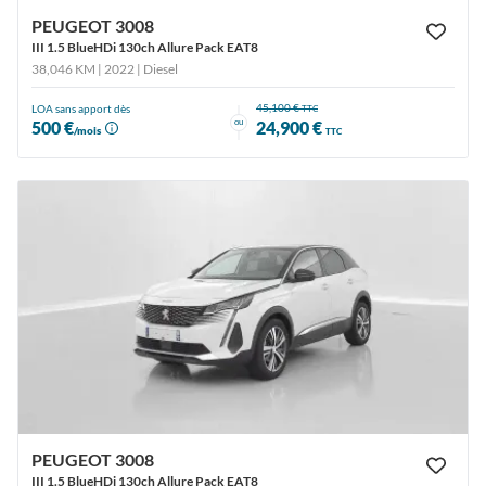
PEUGEOT 3008
III 1.5 BlueHDi 130ch Allure Pack EAT8
38,046 KM | 2022
| Diesel
45,100 €
LOA sans apport dès
TTC
ou
500 €
24,900 €
/mois
TTC
PEUGEOT 3008
III 1.5 BlueHDi 130ch Allure Pack EAT8