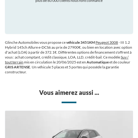
plus de 60 000 clients nous font confiance
auto
Glinche Automobiles vous propose ce
véhicule 3451KM
Peugeot 3008
- III 1.2
Hybrid 145ch Allure e-DCS6 au prix de 27900€
, ou bien en location avec option
d'achat (LOA) à partir de 372.1€
. Différentes options de financement s'offrent à
vous : achat comptant, crédit classique, LOA, LLD, crédit-bail. Ce modèle
Suv /
tout terrain
mis en circulation le 20/06/2025 est en
Automatique
et de couleur
GRIS ARTENSE
. Un véhicule 5 places et 5 portes qui possède la garantie
constructeur.
Vous aimerez aussi ...