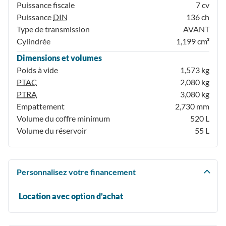
Puissance fiscale
7 cv
Puissance
DIN
136 ch
Type de transmission
AVANT
Cylindrée
1,199 cm³
Dimensions et volumes
Poids à vide
1,573 kg
PTAC
2,080 kg
PTRA
3,080 kg
Empattement
2,730 mm
Volume du coffre minimum
520 L
Volume du réservoir
55 L
Personnalisez votre financement
Location avec option d'achat