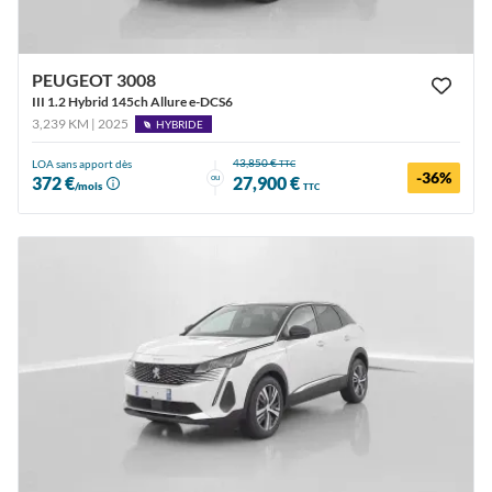
PEUGEOT 3008
III 1.2 Hybrid 145ch Allure e-DCS6
3,239 KM | 2025
HYBRIDE
43,850 €
LOA sans apport dès
TTC
-36%
ou
372 €
27,900 €
/mois
TTC