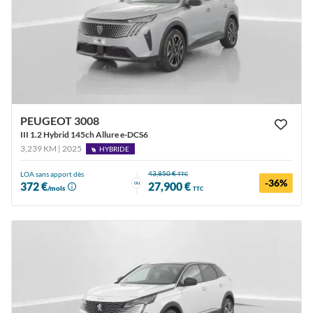
PEUGEOT 3008
III 1.2 Hybrid 145ch Allure e-DCS6
3,239 KM | 2025
HYBRIDE
43,850 €
LOA sans apport dès
TTC
-36%
ou
372 €
27,900 €
/mois
TTC