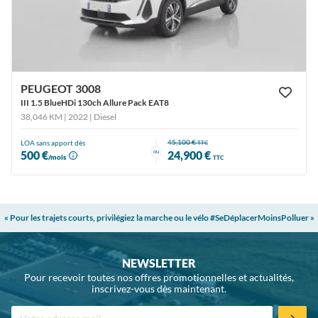
PEUGEOT 3008
III 1.5 BlueHDi 130ch Allure Pack EAT8
38,046 KM | 2022
| Diesel
45,100 €
LOA sans apport dès
TTC
ou
500 €
24,900 €
/mois
TTC
« Pour les trajets courts, privilégiez la marche ou le vélo #SeDéplacerMoinsPolluer »
NEWSLETTER
Pour recevoir toutes nos offres promotionnelles et actualités,
inscrivez-vous dès maintenant.