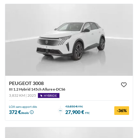
PEUGEOT 3008
III 1.2 Hybrid 145ch Allure e-DCS6
3,832 KM | 2025
HYBRIDE
43,850 €
LOA sans apport dès
TTC
-36%
ou
372 €
27,900 €
/mois
TTC