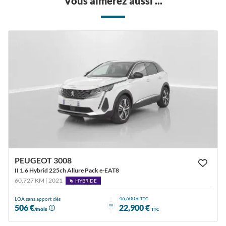
Vous aimerez aussi ...
PEUGEOT 3008
II 1.6 Hybrid 225ch Allure Pack e-EAT8
60,727 KM | 2021
HYBRIDE
46,600 €
LOA sans apport dès
TTC
ou
506 €
22,900 €
/mois
TTC