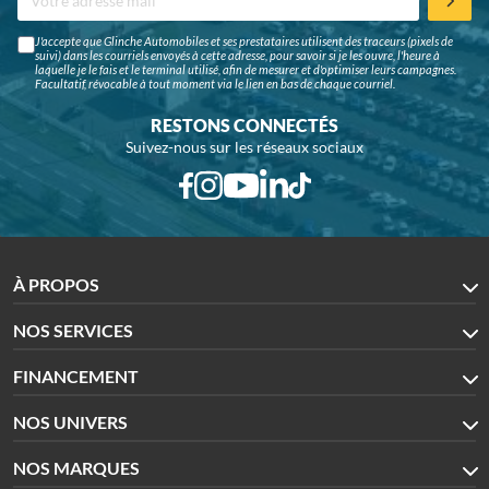
J'accepte que Glinche Automobiles et ses prestataires utilisent des traceurs (pixels de
suivi) dans les courriels envoyés à cette adresse, pour savoir si je les ouvre, l'heure à
laquelle je le fais et le terminal utilisé, afin de mesurer et d'optimiser leurs campagnes.
Facultatif, révocable à tout moment via le lien en bas de chaque courriel.
RESTONS CONNECTÉS
Suivez-nous sur les réseaux sociaux
À PROPOS
NOS SERVICES
FINANCEMENT
NOS UNIVERS
NOS MARQUES