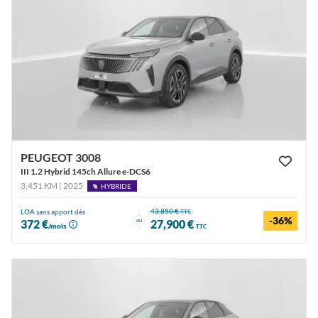
PEUGEOT 3008
III 1.2 Hybrid 145ch Allure e-DCS6
3,451 KM | 2025
HYBRIDE
43,850 €
LOA sans apport dès
TTC
-36%
ou
372 €
27,900 €
/mois
TTC