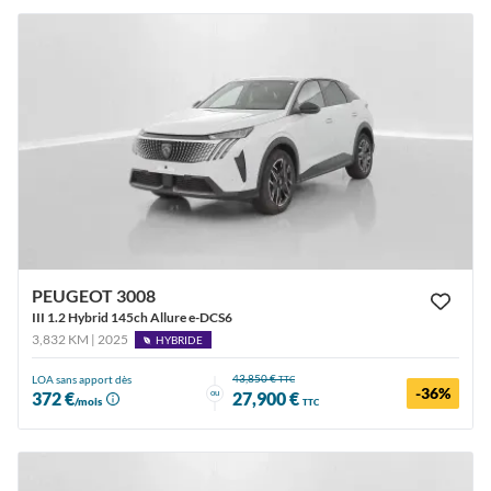
PEUGEOT 3008
III 1.2 Hybrid 145ch Allure e-DCS6
3,832 KM | 2025
HYBRIDE
43,850 €
LOA sans apport dès
TTC
-36%
ou
372 €
27,900 €
/mois
TTC