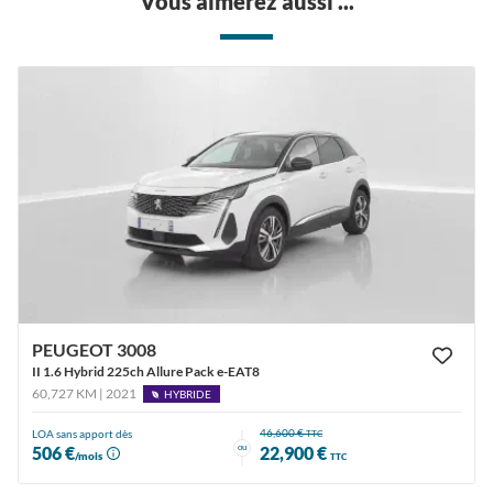
Vous aimerez aussi ...
PEUGEOT 3008
II 1.6 Hybrid 225ch Allure Pack e-EAT8
60,727 KM | 2021
HYBRIDE
46,600 €
LOA sans apport dès
TTC
ou
506 €
22,900 €
/mois
TTC