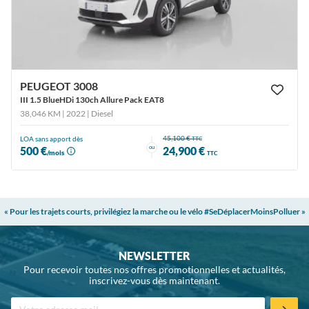
PEUGEOT 3008
III 1.5 BlueHDi 130ch Allure Pack EAT8
38,046 KM | 2022
| Diesel
45,100 €
LOA sans apport dès
TTC
ou
500 €
24,900 €
/mois
TTC
« Pour les trajets courts, privilégiez la marche ou le vélo #SeDéplacerMoinsPolluer »
NEWSLETTER
Pour recevoir toutes nos offres promotionnelles et actualités,
inscrivez-vous dès maintenant.