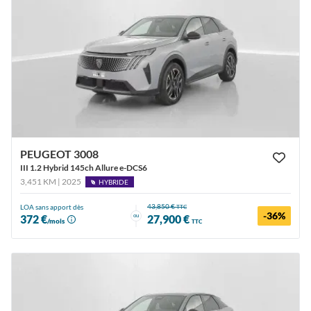
PEUGEOT 3008
III 1.2 Hybrid 145ch Allure e-DCS6
3,451 KM | 2025
HYBRIDE
43,850 €
LOA sans apport dès
TTC
-36%
ou
372 €
27,900 €
/mois
TTC