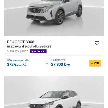
PEUGEOT 3008
III 1.2 Hybrid 145ch Allure e-DCS6
3,239 KM | 2025
HYBRIDE
43,850 €
LOA sans apport dès
TTC
-36%
ou
372 €
27,900 €
/mois
TTC