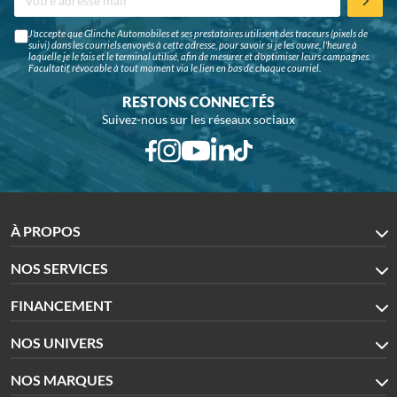
J'accepte que Glinche Automobiles et ses prestataires utilisent des traceurs (pixels de
suivi) dans les courriels envoyés à cette adresse, pour savoir si je les ouvre, l'heure à
laquelle je le fais et le terminal utilisé, afin de mesurer et d'optimiser leurs campagnes.
Facultatif, révocable à tout moment via le lien en bas de chaque courriel.
RESTONS CONNECTÉS
Suivez-nous sur les réseaux sociaux
À PROPOS
NOS SERVICES
FINANCEMENT
NOS UNIVERS
NOS MARQUES