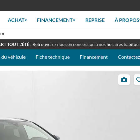
ACHAT
FINANCEMENT
REPRISE
À PROPOS
AT8
EZ-NOUS À LA FOIRE DU MANS - STAND 097C
: du 10 au 14 septemb
RT TOUT L'ÉTÉ
: Retrouverez nous en concession à nos horaires habituel
 du véhicule
Fiche technique
Financement
Contacte
36
photos