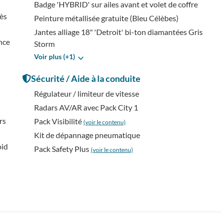
Badge 'HYBRID' sur ailes avant et volet de coffre
cès
Peinture métallisée gratuite (Bleu Célèbes)
Jantes alliage 18" 'Detroit' bi-ton diamantées Gris
nce
Storm
Voir plus (+1)
Sécurité / Aide à la conduite
Régulateur / limiteur de vitesse
Radars AV/AR avec Pack City 1
rs
Pack Visibilité
(voir le contenu)
Kit de dépannage pneumatique
oid
Pack Safety Plus
(voir le contenu)