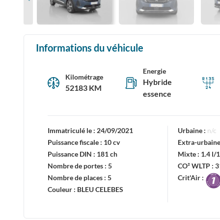
Informations du véhicule
Energie
Kilométrage
Hybride
52183 KM
essence
Immatriculé le :
24/09/2021
Urbaine :
n/c
Puissance fiscale :
10 cv
Extra-urbaine
Puissance DIN :
181 ch
Mixte :
1.4 l
Nombre de portes :
5
CO² WLTP :
3
Nombre de places :
5
Crit'Air :
Couleur :
BLEU CELEBES