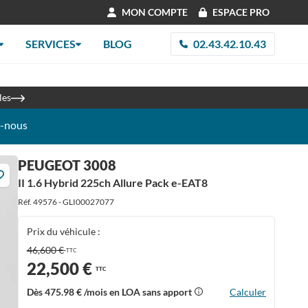
MON COMPTE
ESPACE PRO
SERVICES
BLOG
02.43.42.10.43
re 2026
les
z-nous
PEUGEOT 3008
II 1.6 Hybrid 225ch Allure Pack e-EAT8
Réf. 49576 - GLI00027077
Prix du véhicule :
46,600 €
TTC
22,500 €
TTC
Dès
475.98 €
/mois en LOA sans apport
Calculer