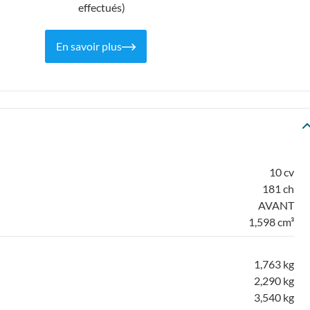
effectués)
En savoir plus
10 cv
181 ch
AVANT
1,598 cm³
1,763 kg
2,290 kg
3,540 kg