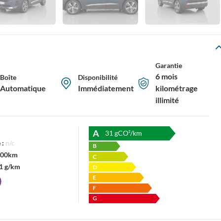
Garantie
6 mois
Boîte
Disponibilité
Automatique
Immédiatement
kilométrage
illimité
A
31
gCO²/km
 :
n/c
B
/100km
C
1 g/km
D
E
F
G