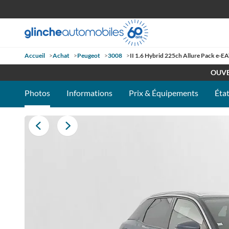
Accueil
>
Achat
>
Peugeot
>
3008
>
II 1.6 Hybrid 225ch Allure Pack e-E
RETROUV
OUVE
Photos
Informations
Prix & Équipements
État