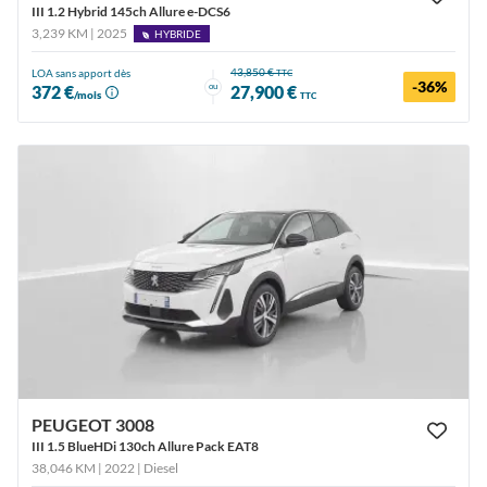
III 1.2 Hybrid 145ch Allure e-DCS6
3,239 KM | 2025
HYBRIDE
43,850 €
LOA sans apport dès
TTC
-36%
ou
372 €
27,900 €
/mois
TTC
PEUGEOT 3008
III 1.5 BlueHDi 130ch Allure Pack EAT8
38,046 KM | 2022
| Diesel