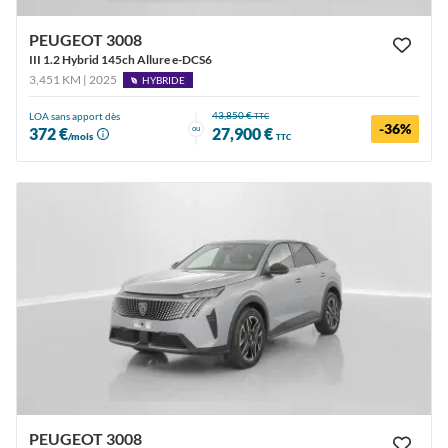
PEUGEOT 3008
III 1.2 Hybrid 145ch Allure e-DCS6
3,451 KM | 2025
HYBRIDE
43,850 €
LOA sans apport dès
TTC
-36%
ou
372 €
27,900 €
/mois
TTC
PEUGEOT 3008