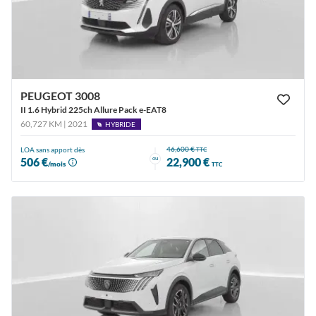
PEUGEOT 3008
II 1.6 Hybrid 225ch Allure Pack e-EAT8
60,727 KM | 2021
HYBRIDE
46,600 €
LOA sans apport dès
TTC
ou
506 €
22,900 €
/mois
TTC