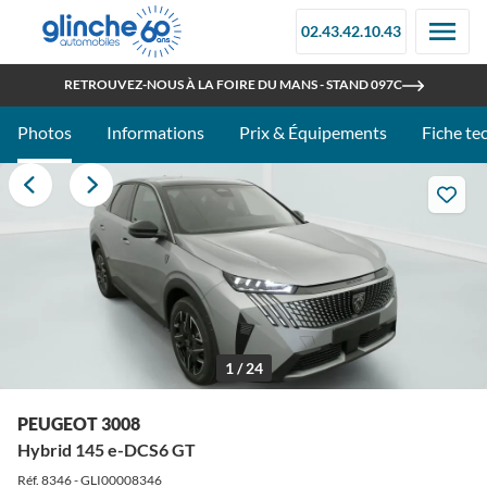
02.43.42.10.43
OUVERT TOUT L'ÉTÉ
RETROUVEZ-NOUS À LA FOIRE DU MANS - STAND 097C
Photos
Informations
Prix & Équipements
Fiche te
1 / 24
PEUGEOT 3008
Hybrid 145 e-DCS6 GT
Réf. 8346 - GLI00008346