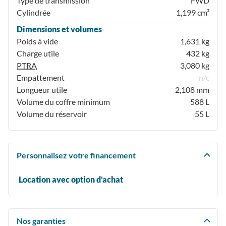
Type de transmission
FWD
Cylindrée
1,199 cm³
Dimensions et volumes
Poids à vide
1,631 kg
Charge utile
432 kg
PTRA
3,080 kg
Empattement
n/c
Longueur utile
2,108 mm
Volume du coffre minimum
588 L
Volume du réservoir
55 L
Personnalisez votre financement
Location avec option d'achat
Nos garanties