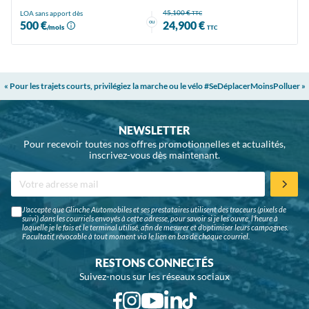
45,100 €
LOA sans apport dès
TTC
ou
500 €
24,900 €
/mois
TTC
« Pour les trajets courts, privilégiez la marche ou le vélo #SeDéplacerMoinsPolluer »
NEWSLETTER
Pour recevoir toutes nos offres promotionnelles et actualités,
inscrivez-vous dès maintenant.
J'accepte que Glinche Automobiles et ses prestataires utilisent des traceurs (pixels de
suivi) dans les courriels envoyés à cette adresse, pour savoir si je les ouvre, l'heure à
laquelle je le fais et le terminal utilisé, afin de mesurer et d'optimiser leurs campagnes.
Facultatif, révocable à tout moment via le lien en bas de chaque courriel.
RESTONS CONNECTÉS
Suivez-nous sur les réseaux sociaux