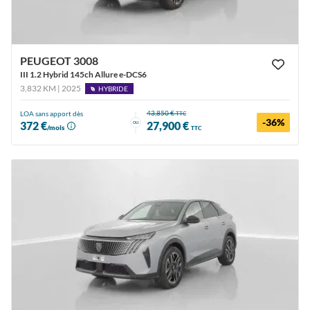
PEUGEOT 3008
III 1.2 Hybrid 145ch Allure e-DCS6
3,832 KM | 2025
HYBRIDE
43,850 €
LOA sans apport dès
TTC
-36%
ou
372 €
27,900 €
/mois
TTC