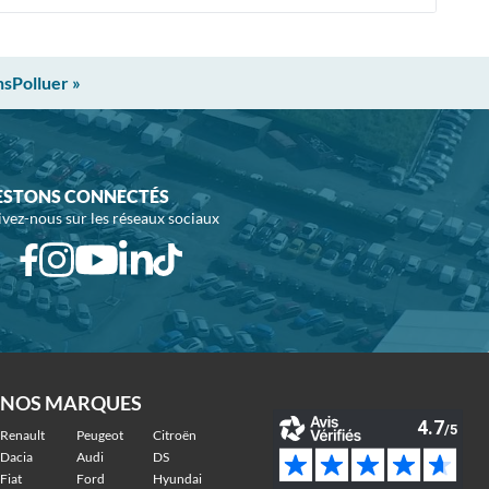
nsPolluer »
ESTONS CONNECTÉS
ivez-nous sur les réseaux sociaux
NOS MARQUES
Renault
Peugeot
Citroën
Dacia
Audi
DS
Fiat
Ford
Hyundai