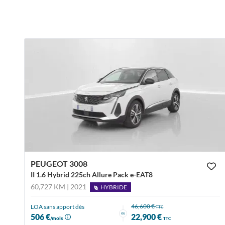
PEUGEOT 3008
II 1.6 Hybrid 225ch Allure Pack e-EAT8
60,727 KM | 2021
HYBRIDE
46,600 €
LOA sans apport dès
TTC
ou
506 €
22,900 €
/mois
TTC