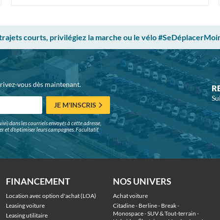
 trajets courts, privilégiez la marche ou le vélo #SeDéplacerMoi
crivez-vous dès maintenant.
R
Su
JE M'INSCRIS
ivi) dans les courriels envoyés à cette adresse,
surer et d'optimiser leurs campagnes. Facultatif,
FINANCEMENT
NOS UNIVERS
Location avec option d'achat (LOA)
Achat voiture
Leasing voiture
Citadine
 - 
Berline
 - 
Break
 - 
Monospace
 - 
SUV & Tout-terrain
 - 
Leasing utilitaire