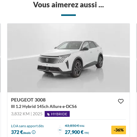
Vous aimerez aussi ...
PEUGEOT 3008
III 1.2 Hybrid 145ch Allure e-DCS6
3,832 KM | 2025
HYBRIDE
43,850 €
LOA sans apport dès
TTC
-36%
ou
372 €
27,900 €
/mois
TTC