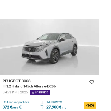
PEUGEOT 3008
III 1.2 Hybrid 145ch Allure e-DCS6
3,451 KM | 2025
HYBRIDE
43,850 €
LOA sans apport dès
TTC
-36%
ou
372 €
27,900 €
/mois
TTC