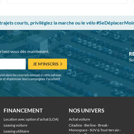
 trajets courts, privilégiez la marche ou le vélo #SeDéplacerMoi
crivez-vous dès maintenant.
R
Su
JE M'INSCRIS
ivi) dans les courriels envoyés à cette adresse,
surer et d'optimiser leurs campagnes. Facultatif,
FINANCEMENT
NOS UNIVERS
Location avec option d'achat (LOA)
Achat voiture
Leasing voiture
Citadine
 - 
Berline
 - 
Break
 - 
Monospace
 - 
SUV & Tout-terrain
 - 
Leasing utilitaire