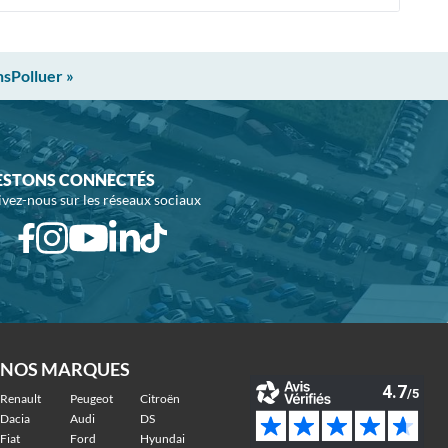
nsPolluer »
ESTONS CONNECTÉS
ivez-nous sur les réseaux sociaux
NOS MARQUES
Renault
Peugeot
Citroën
Dacia
Audi
DS
Fiat
Ford
Hyundai