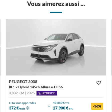
Vous aimerez aussi ...
PEUGEOT 3008
III 1.2 Hybrid 145ch Allure e-DCS6
3,832 KM | 2025
HYBRIDE
43,850 €
LOA sans apport dès
TTC
-36%
ou
372 €
27,900 €
/mois
TTC