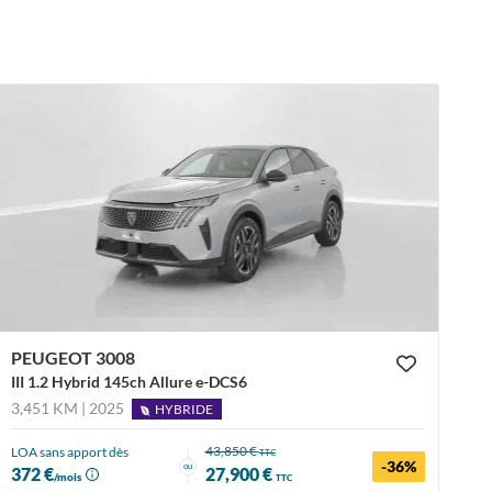
PEUGEOT 3008
III 1.2 Hybrid 145ch Allure e-DCS6
3,451 KM | 2025
HYBRIDE
43,850 €
LOA sans apport dès
TTC
-36%
ou
372 €
27,900 €
/mois
TTC