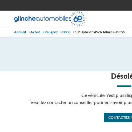
Accueil
>
Achat
>
Peugeot
>
3008
>
1.2 Hybrid 145ch Allure e-DCS6
Désolé
Ce véhicule n'est plus dis
Veuillez contacter un conseiller pour en savoir pl
CONTACTEZ-