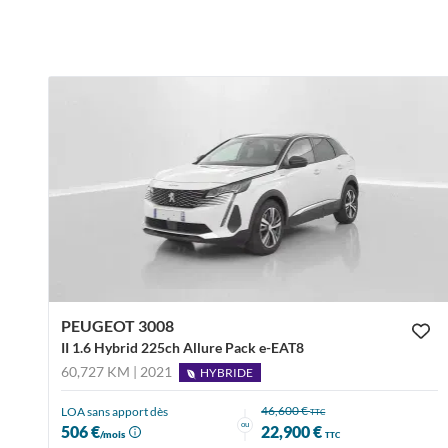
PEUGEOT 3008
II 1.6 Hybrid 225ch Allure Pack e-EAT8
60,727 KM | 2021
HYBRIDE
46,600 €
LOA sans apport dès
TTC
ou
506 €
22,900 €
/mois
TTC