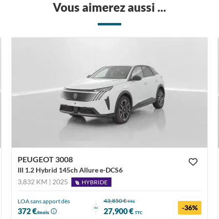
Vous aimerez aussi ...
PEUGEOT 3008
III 1.2 Hybrid 145ch Allure e-DCS6
3,832 KM | 2025
HYBRIDE
43,850 €
LOA sans apport dès
TTC
-36%
ou
372 €
27,900 €
/mois
TTC