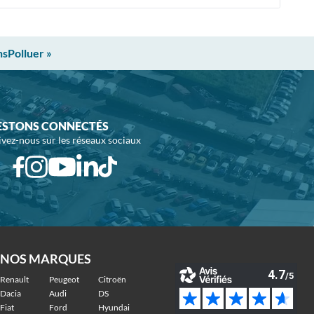
nsPolluer »
ESTONS CONNECTÉS
ivez-nous sur les réseaux sociaux
NOS MARQUES
Renault
Peugeot
Citroën
Dacia
Audi
DS
Fiat
Ford
Hyundai