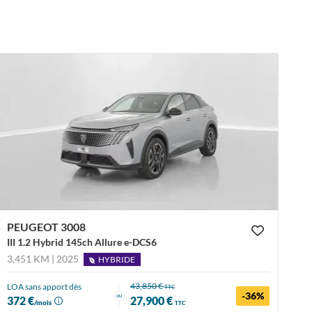
PEUGEOT 3008
III 1.2 Hybrid 145ch Allure e-DCS6
3,451 KM | 2025
HYBRIDE
43,850 €
LOA sans apport dès
TTC
-36%
ou
372 €
27,900 €
/mois
TTC