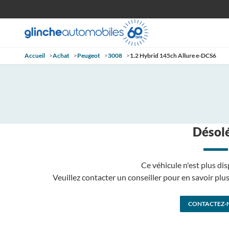
Accueil
>
Achat
>
Peugeot
>
3008
>
1.2 Hybrid 145ch Allure e-DCS6
Désolé
Ce véhicule n'est plus dis
Veuillez contacter un conseiller pour en savoir pl
CONTACTEZ-