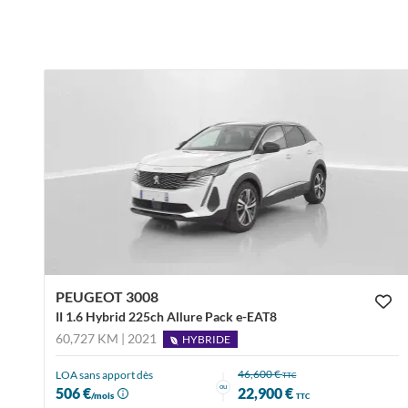
PEUGEOT 3008
II 1.6 Hybrid 225ch Allure Pack e-EAT8
60,727 KM | 2021
HYBRIDE
46,600 €
LOA sans apport dès
TTC
ou
506 €
22,900 €
/mois
TTC