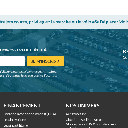
 trajets courts, privilégiez la marche ou le vélo #SeDéplacerMoi
crivez-vous dès maintenant.
R
Su
JE M'INSCRIS
ivi) dans les courriels envoyés à cette adresse,
surer et d'optimiser leurs campagnes. Facultatif,
FINANCEMENT
NOS UNIVERS
Location avec option d'achat (LOA)
Achat voiture
Leasing voiture
Citadine
 - 
Berline
 - 
Break
 - 
Monospace
 - 
SUV & Tout-terrain
 - 
Leasing utilitaire