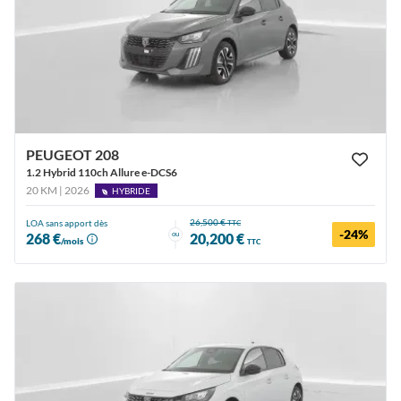
PEUGEOT 208
1.2 Hybrid 110ch Allure e-DCS6
20 KM | 2026
HYBRIDE
26,500 €
LOA sans apport dès
TTC
-24%
ou
268 €
20,200 €
/mois
TTC