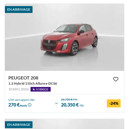
EN ARRIVAGE
PEUGEOT 208
1.2 Hybrid 110ch Allure e-DCS6
10 KM | 2026
HYBRIDE
26,700 €
LOA sans apport dès
TTC
-24%
ou
270 €
20,350 €
/mois
TTC
EN ARRIVAGE