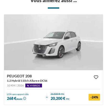
Vous aimerez aussi ...
PEUGEOT 208
1.2 Hybrid 110ch Allure e-DCS6
10 KM | 2026
HYBRIDE
26,500 €
LOA sans apport dès
TTC
-24%
ou
268 €
20,200 €
/mois
TTC