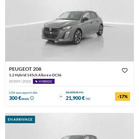
PEUGEOT 208
1.2 Hybrid 145ch Allure e-DCS6
20 KM | 2026
HYBRIDE
26,500 €
LOA sans apport dès
TTC
-17%
ou
300 €
21,900 €
/mois
TTC
EN ARRIVAGE