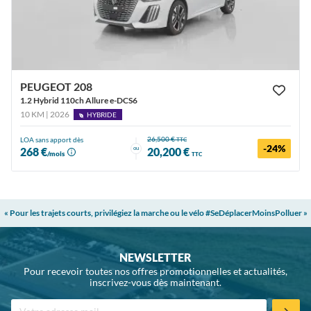
PEUGEOT 208
1.2 Hybrid 110ch Allure e-DCS6
10 KM | 2026
HYBRIDE
26,500 €
LOA sans apport dès
TTC
-24%
ou
268 €
20,200 €
/mois
TTC
« Pour les trajets courts, privilégiez la marche ou le vélo #SeDéplacerMoinsPolluer »
NEWSLETTER
Pour recevoir toutes nos offres promotionnelles et actualités,
inscrivez-vous dès maintenant.