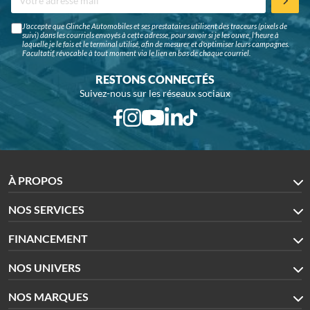
J'accepte que Glinche Automobiles et ses prestataires utilisent des traceurs (pixels de
suivi) dans les courriels envoyés à cette adresse, pour savoir si je les ouvre, l'heure à
laquelle je le fais et le terminal utilisé, afin de mesurer et d'optimiser leurs campagnes.
Facultatif, révocable à tout moment via le lien en bas de chaque courriel.
RESTONS CONNECTÉS
Suivez-nous sur les réseaux sociaux
À PROPOS
NOS SERVICES
FINANCEMENT
NOS UNIVERS
NOS MARQUES