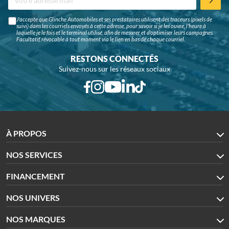
J'accepte que Glinche Automobiles et ses prestataires utilisent des traceurs (pixels de
suivi) dans les courriels envoyés à cette adresse, pour savoir si je les ouvre, l'heure à
laquelle je le fais et le terminal utilisé, afin de mesurer et d'optimiser leurs campagnes.
Facultatif, révocable à tout moment via le lien en bas de chaque courriel.
RESTONS CONNECTÉS
Suivez-nous sur les réseaux sociaux
À PROPOS
NOS SERVICES
FINANCEMENT
NOS UNIVERS
NOS MARQUES