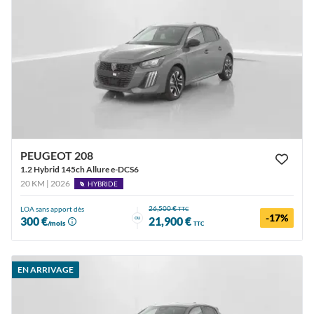
PEUGEOT 208
1.2 Hybrid 145ch Allure e-DCS6
20 KM | 2026
HYBRIDE
26,500 €
LOA sans apport dès
TTC
-17%
ou
300 €
21,900 €
/mois
TTC
EN ARRIVAGE