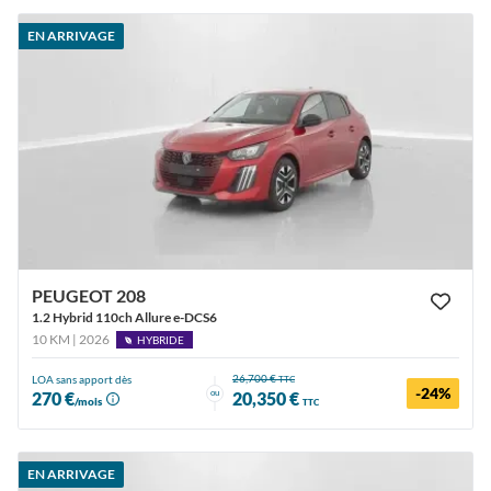
EN ARRIVAGE
PEUGEOT 208
1.2 Hybrid 110ch Allure e-DCS6
10 KM | 2026
HYBRIDE
26,700 €
LOA sans apport dès
TTC
-24%
ou
270 €
20,350 €
/mois
TTC
EN ARRIVAGE