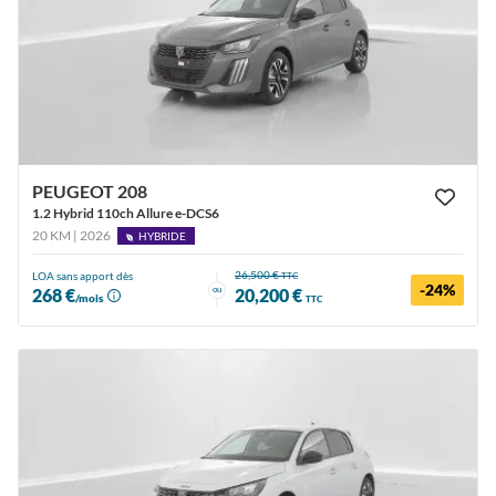
PEUGEOT 208
1.2 Hybrid 110ch Allure e-DCS6
20 KM | 2026
HYBRIDE
26,500 €
LOA sans apport dès
TTC
-24%
ou
268 €
20,200 €
/mois
TTC