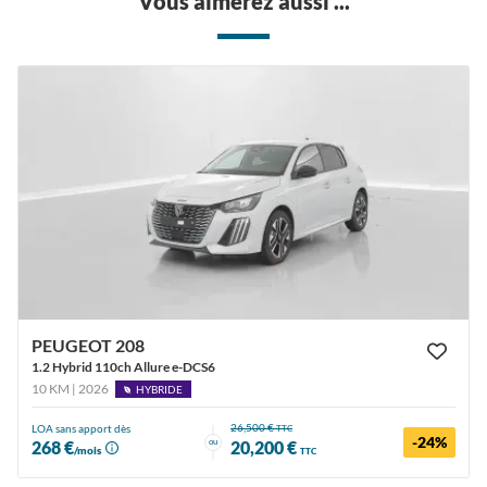
Vous aimerez aussi ...
PEUGEOT 208
1.2 Hybrid 110ch Allure e-DCS6
10 KM | 2026
HYBRIDE
26,500 €
LOA sans apport dès
TTC
-24%
ou
268 €
20,200 €
/mois
TTC