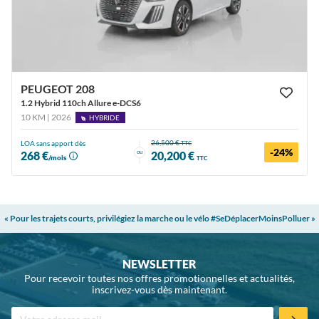
PEUGEOT 208
1.2 Hybrid 110ch Allure e-DCS6
10 KM | 2026
HYBRIDE
26,500 €
LOA sans apport dès
TTC
-24%
ou
268 €
20,200 €
/mois
TTC
« Pour les trajets courts, privilégiez la marche ou le vélo #SeDéplacerMoinsPolluer »
NEWSLETTER
Pour recevoir toutes nos offres promotionnelles et actualités,
inscrivez-vous dès maintenant.