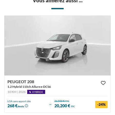
Vous aimerez aussi ...
PEUGEOT 208
1.2 Hybrid 110ch Allure e-DCS6
10 KM | 2026
HYBRIDE
26,500 €
LOA sans apport dès
TTC
-24%
ou
268 €
20,200 €
/mois
TTC