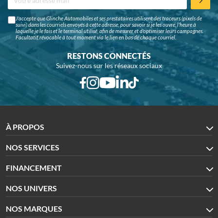
J'accepte que Glinche Automobiles et ses prestataires utilisent des traceurs (pixels de
suivi) dans les courriels envoyés à cette adresse, pour savoir si je les ouvre, l'heure à
laquelle je le fais et le terminal utilisé, afin de mesurer et d'optimiser leurs campagnes.
Facultatif, révocable à tout moment via le lien en bas de chaque courriel.
RESTONS CONNECTÉS
Suivez-nous sur les réseaux sociaux
À PROPOS
NOS SERVICES
FINANCEMENT
NOS UNIVERS
NOS MARQUES