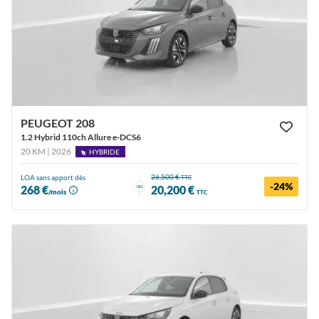
PEUGEOT 208
1.2 Hybrid 110ch Allure e-DCS6
20 KM | 2026
HYBRIDE
26,500 €
LOA sans apport dès
TTC
-24%
ou
268 €
20,200 €
/mois
TTC