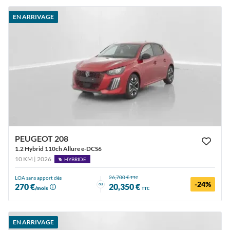
EN ARRIVAGE
PEUGEOT 208
1.2 Hybrid 110ch Allure e-DCS6
10 KM | 2026
HYBRIDE
26,700 €
LOA sans apport dès
TTC
-24%
ou
270 €
20,350 €
/mois
TTC
EN ARRIVAGE