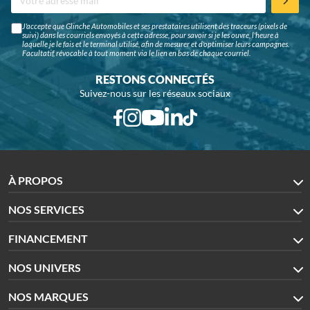
J'accepte que Glinche Automobiles et ses prestataires utilisent des traceurs (pixels de
suivi) dans les courriels envoyés à cette adresse, pour savoir si je les ouvre, l'heure à
laquelle je le fais et le terminal utilisé, afin de mesurer et d'optimiser leurs campagnes.
Facultatif, révocable à tout moment via le lien en bas de chaque courriel.
RESTONS CONNECTÉS
Suivez-nous sur les réseaux sociaux
À PROPOS
NOS SERVICES
FINANCEMENT
NOS UNIVERS
NOS MARQUES