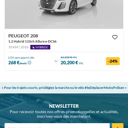
PEUGEOT 208
1.2 Hybrid 110ch Allure e-DCS6
10 KM | 2026
HYBRIDE
26,500 €
LOA sans apport dès
TTC
-24%
ou
268 €
20,200 €
/mois
TTC
« Pour les trajets courts, privilégiez la marche ou le vélo #SeDéplacerMoinsPolluer »
NEWSLETTER
Pour recevoir toutes nos offres promotionnelles et actualités,
inscrivez-vous dès maintenant.