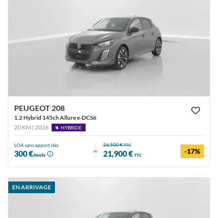
PEUGEOT 208
1.2 Hybrid 145ch Allure e-DCS6
20 KM | 2026
HYBRIDE
26,500 €
LOA sans apport dès
TTC
-17%
ou
300 €
21,900 €
/mois
TTC
EN ARRIVAGE