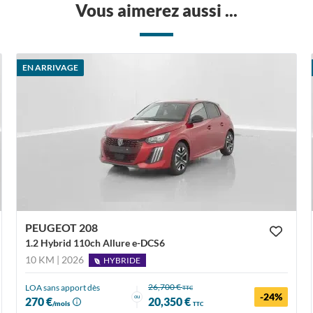
Vous aimerez aussi ...
EN ARRIVAGE
PEUGEOT 208
1.2 Hybrid 110ch Allure e-DCS6
10 KM | 2026
HYBRIDE
26,700 €
LOA sans apport dès
TTC
-24%
ou
270 €
20,350 €
/mois
TTC