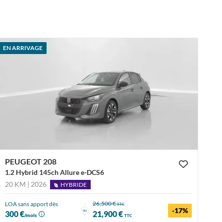
EN ARRIVAGE
PEUGEOT 208
1.2 Hybrid 145ch Allure e-DCS6
20 KM | 2026
HYBRIDE
26,500 €
LOA sans apport dès
TTC
-17%
ou
300 €
21,900 €
/mois
TTC