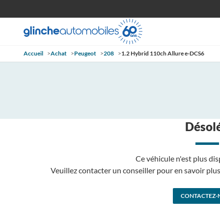
Accueil
>
Achat
>
Peugeot
>
208
>
1.2 Hybrid 110ch Allure e-DCS6
Désolé
Ce véhicule n'est plus dis
Veuillez contacter un conseiller pour en savoir pl
CONTACTEZ-