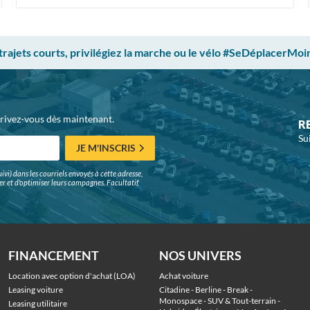
 trajets courts, privilégiez la marche ou le vélo #SeDéplacerMoi
crivez-vous dès maintenant.
R
Su
JE M'INSCRIS
ivi) dans les courriels envoyés à cette adresse,
surer et d'optimiser leurs campagnes. Facultatif,
FINANCEMENT
NOS UNIVERS
Location avec option d'achat (LOA)
Achat voiture
Leasing voiture
Citadine
 - 
Berline
 - 
Break
 - 
Monospace
 - 
SUV & Tout-terrain
 - 
Leasing utilitaire