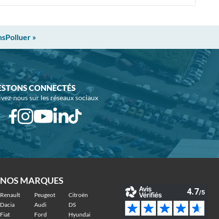
nsPolluer »
ESTONS CONNECTÉS
ivez-nous sur les réseaux sociaux
NOS MARQUES
Renault
Peugeot
Citroën
Dacia
Audi
DS
Fiat
Ford
Hyundai