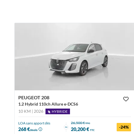
PEUGEOT 208
1.2 Hybrid 110ch Allure e-DCS6
10 KM | 2026
HYBRIDE
26,500 €
LOA sans apport dès
TTC
-24%
ou
268 €
20,200 €
/mois
TTC