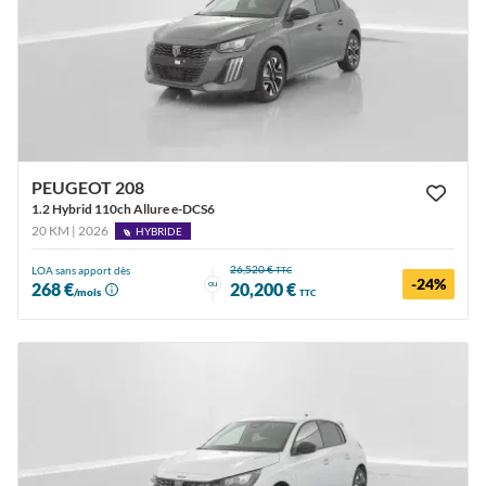
PEUGEOT 208
1.2 Hybrid 110ch Allure e-DCS6
20 KM | 2026
HYBRIDE
26,520 €
LOA sans apport dès
TTC
-24%
ou
268 €
20,200 €
/mois
TTC