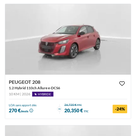
PEUGEOT 208
1.2 Hybrid 110ch Allure e-DCS6
10 KM | 2026
HYBRIDE
26,720 €
LOA sans apport dès
TTC
-24%
ou
270 €
20,350 €
/mois
TTC