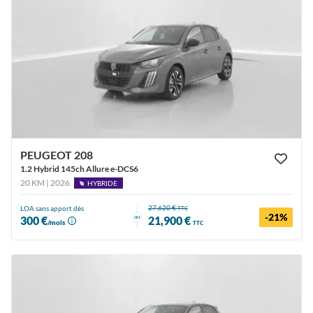
PEUGEOT 208
1.2 Hybrid 145ch Allure e-DCS6
20 KM | 2026
HYBRIDE
27,620 €
LOA sans apport dès
TTC
-21%
ou
300 €
21,900 €
/mois
TTC