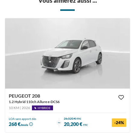
Vous aimerez aussi ...
PEUGEOT 208
1.2 Hybrid 110ch Allure e-DCS6
10 KM | 2026
HYBRIDE
26,520 €
LOA sans apport dès
TTC
-24%
ou
268 €
20,200 €
/mois
TTC