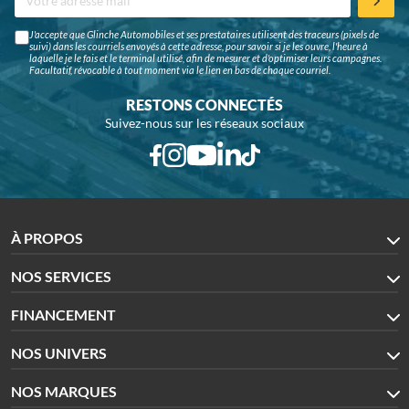
J'accepte que Glinche Automobiles et ses prestataires utilisent des traceurs (pixels de
suivi) dans les courriels envoyés à cette adresse, pour savoir si je les ouvre, l'heure à
laquelle je le fais et le terminal utilisé, afin de mesurer et d'optimiser leurs campagnes.
Facultatif, révocable à tout moment via le lien en bas de chaque courriel.
RESTONS CONNECTÉS
Suivez-nous sur les réseaux sociaux
À PROPOS
NOS SERVICES
FINANCEMENT
NOS UNIVERS
NOS MARQUES