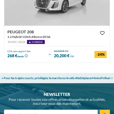
PEUGEOT 208
1.2 Hybrid 110ch Allure e-DCS6
10 KM | 2026
HYBRIDE
26,520 €
LOA sans apport dès
TTC
-24%
ou
268 €
20,200 €
/mois
TTC
« Pour les trajets courts, privilégiez la marche ou le vélo #SeDéplacerMoinsPolluer »
NEWSLETTER
Pour recevoir toutes nos offres promotionnelles et actualités,
inscrivez-vous dès maintenant.