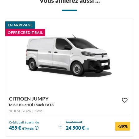
Vous aimerez aussi ...
EN ARRIVAGE
OFFRE CRÉDIT BAIL
CITROEN JUMPY
M 2.2 BlueHDi 150ch EAT8
10 KM | 2026
| Diesel
40,650 €
Crédit bail à partir de
HT
-39%
ou
459 €
24,900 €
HT/mois
HT