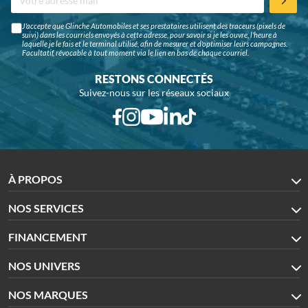
J'accepte que Glinche Automobiles et ses prestataires utilisent des traceurs (pixels de
suivi) dans les courriels envoyés à cette adresse, pour savoir si je les ouvre, l'heure à
laquelle je le fais et le terminal utilisé, afin de mesurer et d'optimiser leurs campagnes.
Facultatif, révocable à tout moment via le lien en bas de chaque courriel.
RESTONS CONNECTÉS
Suivez-nous sur les réseaux sociaux
À PROPOS
NOS SERVICES
FINANCEMENT
NOS UNIVERS
NOS MARQUES