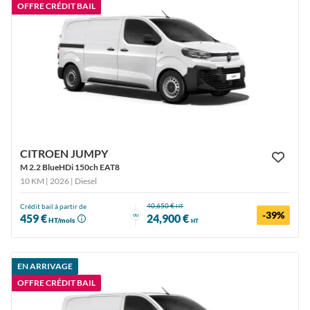
OFFRE CRÉDIT BAIL
CITROEN JUMPY
M 2.2 BlueHDi 150ch EAT8
10 KM | 2026
| Diesel
40,650 €
Crédit bail à partir de
HT
-39%
ou
459 €
24,900 €
HT/mois
HT
EN ARRIVAGE
OFFRE CRÉDIT BAIL