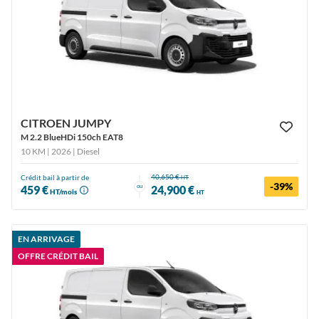
CITROEN JUMPY
M 2.2 BlueHDi 150ch EAT8
10 KM | 2026
| Diesel
40,650 €
Crédit bail à partir de
HT
-39%
ou
459 €
24,900 €
HT/mois
HT
EN ARRIVAGE
OFFRE CRÉDIT BAIL