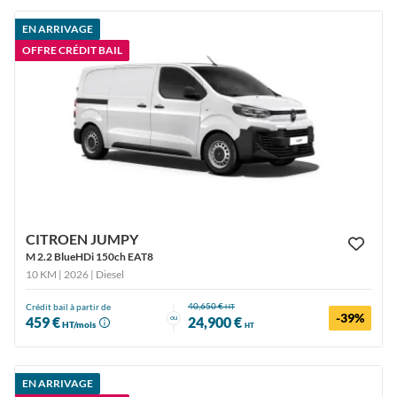
EN ARRIVAGE
OFFRE CRÉDIT BAIL
CITROEN JUMPY
M 2.2 BlueHDi 150ch EAT8
10 KM | 2026
| Diesel
40,650 €
Crédit bail à partir de
HT
-39%
ou
459 €
24,900 €
HT/mois
HT
EN ARRIVAGE