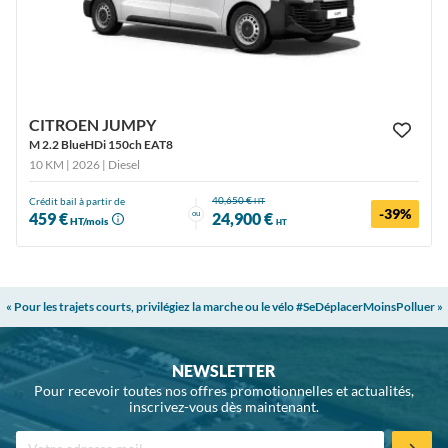
CITROEN JUMPY
M 2.2 BlueHDi 150ch EAT8
10 KM | 2026
| Diesel
40,650 €
Crédit bail à partir de
HT
-39%
ou
459 €
24,900 €
HT/mois
HT
« Pour les trajets courts, privilégiez la marche ou le vélo #SeDéplacerMoinsPolluer »
NEWSLETTER
Pour recevoir toutes nos offres promotionnelles et actualités,
inscrivez-vous dès maintenant.