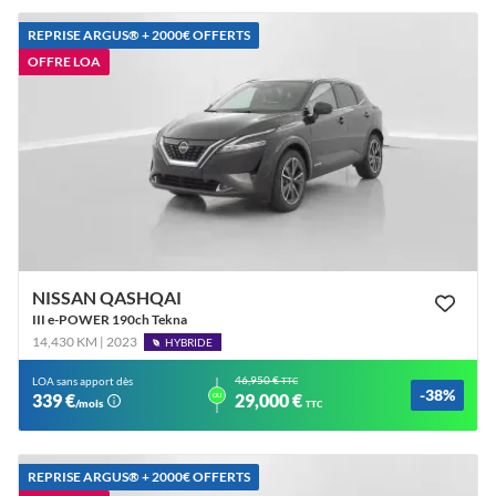
REPRISE ARGUS®️ + 2000€ OFFERTS
OFFRE LOA
NISSAN QASHQAI
III e-POWER 190ch Tekna
14,430 KM | 2023
HYBRIDE
46,950 €
LOA sans apport dès
TTC
-38%
ou
339 €
29,000 €
/mois
TTC
REPRISE ARGUS®️ + 2000€ OFFERTS