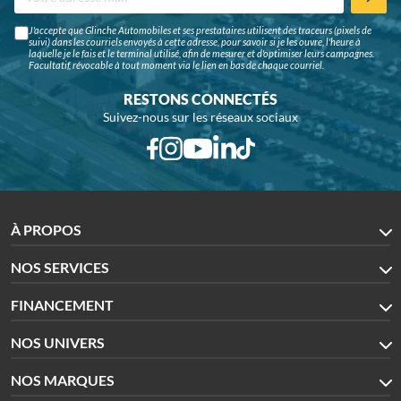
J'accepte que Glinche Automobiles et ses prestataires utilisent des traceurs (pixels de
suivi) dans les courriels envoyés à cette adresse, pour savoir si je les ouvre, l'heure à
laquelle je le fais et le terminal utilisé, afin de mesurer et d'optimiser leurs campagnes.
Facultatif, révocable à tout moment via le lien en bas de chaque courriel.
RESTONS CONNECTÉS
Suivez-nous sur les réseaux sociaux
À PROPOS
NOS SERVICES
FINANCEMENT
NOS UNIVERS
NOS MARQUES