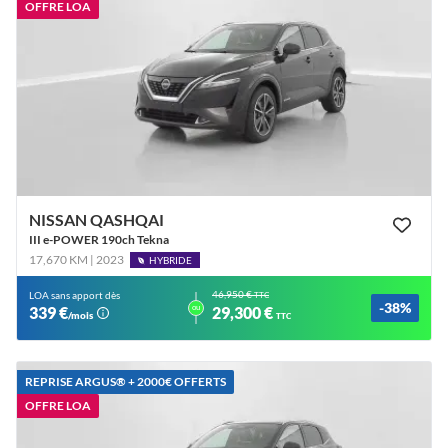
OFFRE LOA
NISSAN QASHQAI
III e-POWER 190ch Tekna
17,670 KM | 2023
HYBRIDE
46,950 €
LOA sans apport dès
TTC
-38%
ou
339 €
29,300 €
/mois
TTC
REPRISE ARGUS®️ + 2000€ OFFERTS
OFFRE LOA