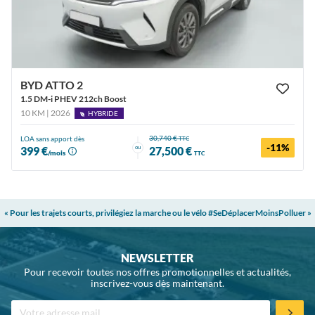
BYD ATTO 2
1.5 DM-i PHEV 212ch Boost
10 KM | 2026
HYBRIDE
30,740 €
LOA sans apport dès
TTC
-11%
ou
399 €
27,500 €
/mois
TTC
« Pour les trajets courts, privilégiez la marche ou le vélo #SeDéplacerMoinsPolluer »
NEWSLETTER
Pour recevoir toutes nos offres promotionnelles et actualités,
inscrivez-vous dès maintenant.