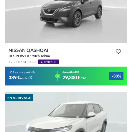
NISSAN QASHQAI
III e-POWER 190ch Tekna
17,214 KM | 2023
HYBRIDE
46,950 €
LOA sans apport dès
TTC
-38%
ou
339 €
29,300 €
/mois
TTC
EN ARRIVAGE