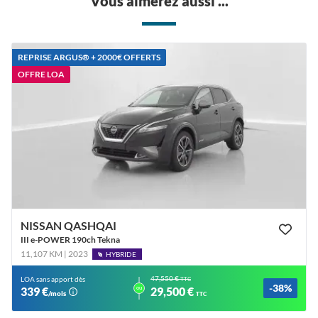
Vous aimerez aussi ...
REPRISE ARGUS®️ + 2000€ OFFERTS
OFFRE LOA
NISSAN QASHQAI
III e-POWER 190ch Tekna
11,107 KM | 2023
HYBRIDE
47,550 €
LOA sans apport dès
TTC
-38%
ou
339 €
29,500 €
/mois
TTC