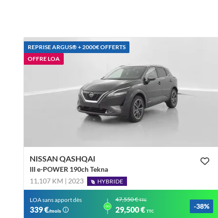
REPRISE ARGUS®️ + 2000€ OFFERTS
OFFRE LOA
NISSAN QASHQAI
III e-POWER 190ch Tekna
11,107 KM | 2023
HYBRIDE
47,550 €
LOA sans apport dès
TTC
-38%
ou
339 €
29,500 €
/mois
TTC