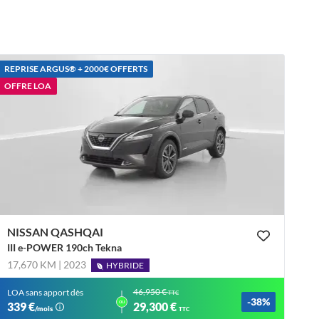
REPRISE ARGUS®️ + 2000€ OFFERTS
OFFRE LOA
NISSAN QASHQAI
III e-POWER 190ch Tekna
17,670 KM | 2023
HYBRIDE
46,950 €
LOA sans apport dès
TTC
-38%
ou
339 €
29,300 €
/mois
TTC