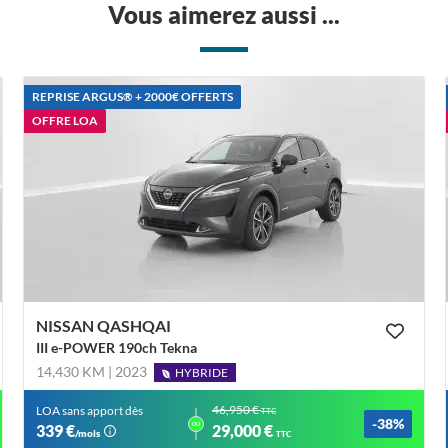
Vous aimerez aussi ...
REPRISE ARGUS®️ + 2000€ OFFERTS
OFFRE LOA
NISSAN QASHQAI
III e-POWER 190ch Tekna
14,430 KM | 2023
HYBRIDE
46,950 €
LOA sans apport dès
TTC
-38%
ou
339 €
29,000 €
/mois
TTC