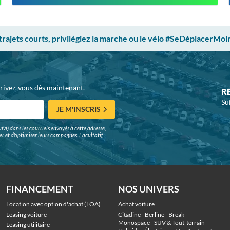
 trajets courts, privilégiez la marche ou le vélo #SeDéplacerMoi
crivez-vous dès maintenant.
R
Su
JE M'INSCRIS
ivi) dans les courriels envoyés à cette adresse,
surer et d'optimiser leurs campagnes. Facultatif,
FINANCEMENT
NOS UNIVERS
Location avec option d'achat (LOA)
Achat voiture
Leasing voiture
Citadine
 - 
Berline
 - 
Break
 - 
Monospace
 - 
SUV & Tout-terrain
 - 
Leasing utilitaire