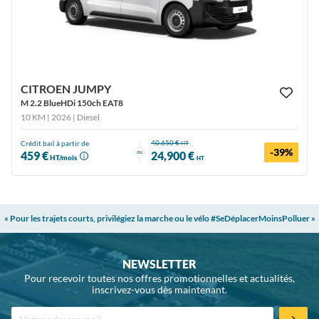
CITROEN JUMPY
M 2.2 BlueHDi 150ch EAT8
10 KM | 2026
| Diesel
40,650 €
Crédit bail à partir de
HT
-39%
ou
459 €
24,900 €
HT/mois
HT
« Pour les trajets courts, privilégiez la marche ou le vélo #SeDéplacerMoinsPolluer »
NEWSLETTER
Pour recevoir toutes nos offres promotionnelles et actualités,
inscrivez-vous dès maintenant.