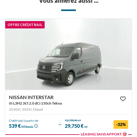
Vous aimerez aussi ...
OFFRE CRÉDIT BAIL
NISSAN INTERSTAR
III L3H2 3t5 2.0 dCi 150ch Tekna
10 KM | 2024
| Diesel
43,700 €
Crédit bail à partir de
HT
-32%
ou
539 €
29,750 €
HT/mois
HT
LEASING SANS APPORT 🎯