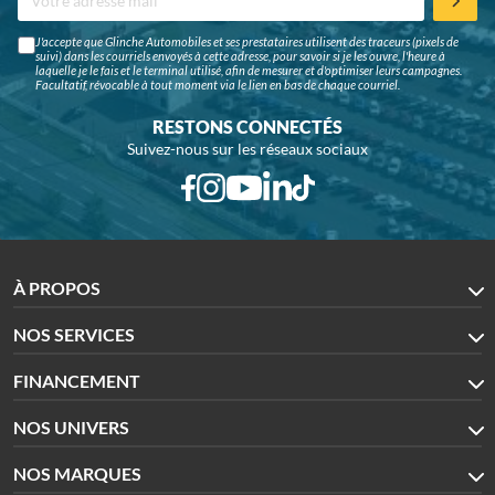
J'accepte que Glinche Automobiles et ses prestataires utilisent des traceurs (pixels de
suivi) dans les courriels envoyés à cette adresse, pour savoir si je les ouvre, l'heure à
laquelle je le fais et le terminal utilisé, afin de mesurer et d'optimiser leurs campagnes.
Facultatif, révocable à tout moment via le lien en bas de chaque courriel.
RESTONS CONNECTÉS
Suivez-nous sur les réseaux sociaux
À PROPOS
NOS SERVICES
FINANCEMENT
NOS UNIVERS
NOS MARQUES