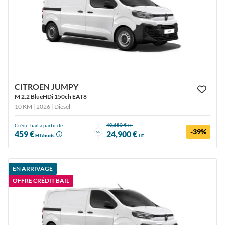
CITROEN JUMPY
M 2.2 BlueHDi 150ch EAT8
10 KM | 2026
| Diesel
40,650 €
Crédit bail à partir de
HT
-39%
ou
459 €
24,900 €
HT/mois
HT
EN ARRIVAGE
OFFRE CRÉDIT BAIL