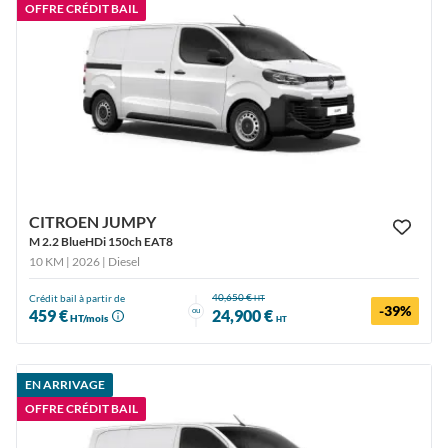
OFFRE CRÉDIT BAIL
CITROEN JUMPY
M 2.2 BlueHDi 150ch EAT8
10 KM | 2026
| Diesel
40,650 €
Crédit bail à partir de
HT
-39%
ou
459 €
24,900 €
HT/mois
HT
EN ARRIVAGE
OFFRE CRÉDIT BAIL