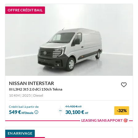
OFFRE CRÉDIT BAIL
NISSAN INTERSTAR
III L3H2 3t5 2.0 dCi 150ch Tekna
10 KM | 2025
| Diesel
44,400 €
Crédit bail à partir de
HT
-32%
ou
549 €
30,100 €
HT/mois
HT
LEASING SANS APPORT 🎯
EN ARRIVAGE