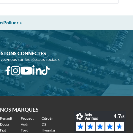
nsPolluer »
ESTONS CONNECTÉS
ivez-nous sur les réseaux sociaux
NOS MARQUES
Renault
Peugeot
Citroën
Dacia
Audi
DS
Fiat
Ford
Hyundai