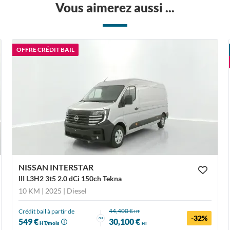
Vous aimerez aussi ...
OFFRE CRÉDIT BAIL
NISSAN INTERSTAR
III L3H2 3t5 2.0 dCi 150ch Tekna
10 KM | 2025
| Diesel
44,400 €
Crédit bail à partir de
HT
-32%
ou
549 €
30,100 €
HT/mois
HT