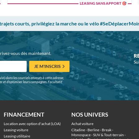
LEASING SANS APPORT 🎯
 trajets courts, privilégiez la marche ou le vélo #SeDéplacerMoi
crivez-vous dès maintenant.
R
Su
JE M'INSCRIS
ivi) dans les courriels envoyés à cette adresse,
surer et d'optimiser leurs campagnes. Facultatif,
FINANCEMENT
NOS UNIVERS
Location avec option d'achat (LOA)
Achat voiture
Leasing voiture
Citadine
 - 
Berline
 - 
Break
 - 
Monospace
 - 
SUV & Tout-terrain
 - 
Leasing utilitaire