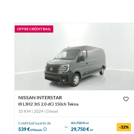
OFFRE CRÉDIT BAIL
NISSAN INTERSTAR
III L3H2 3t5 2.0 dCi 150ch Tekna
10 KM | 2024
| Diesel
43,700 €
Crédit bail à partir de
HT
-32%
ou
539 €
29,750 €
HT/mois
HT