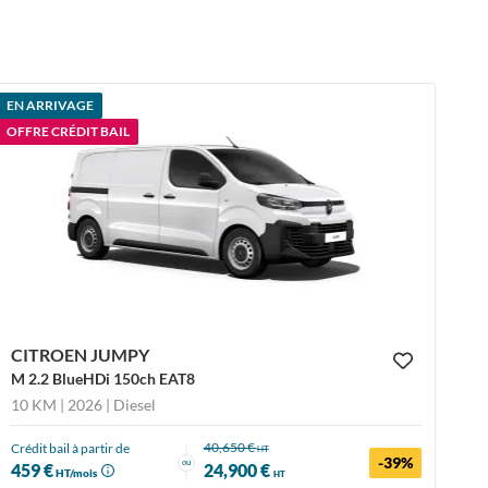
EN ARRIVAGE
OFFRE CRÉDIT BAIL
CITROEN JUMPY
M 2.2 BlueHDi 150ch EAT8
10 KM | 2026
| Diesel
40,650 €
Crédit bail à partir de
HT
-39%
ou
459 €
24,900 €
HT/mois
HT