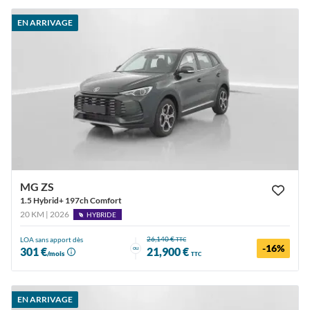
EN ARRIVAGE
MG ZS
1.5 Hybrid+ 197ch Comfort
20 KM | 2026
HYBRIDE
26,140 €
LOA sans apport dès
TTC
-16%
ou
301 €
21,900 €
/mois
TTC
EN ARRIVAGE