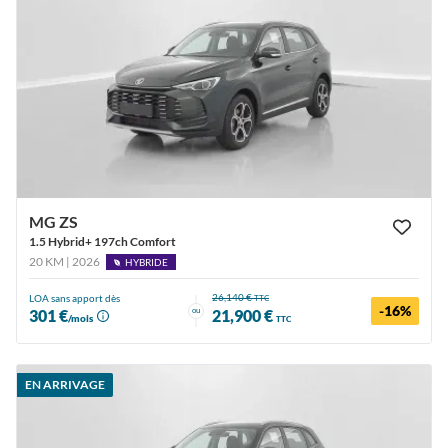
MG ZS
1.5 Hybrid+ 197ch Comfort
20 KM | 2026
HYBRIDE
26,140 €
LOA sans apport dès
TTC
-16%
ou
301 €
21,900 €
/mois
TTC
EN ARRIVAGE