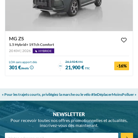
MG ZS
1.5 Hybrid+ 197ch Comfort
20 KM | 2026
HYBRIDE
26,140 €
LOA sans apport dès
TTC
-16%
ou
301 €
21,900 €
/mois
TTC
« Pour les trajets courts, privilégiez la marche ou le vélo #SeDéplacerMoinsPolluer »
NEWSLETTER
Pour recevoir toutes nos offres promotionnelles et actualités,
inscrivez-vous dès maintenant.