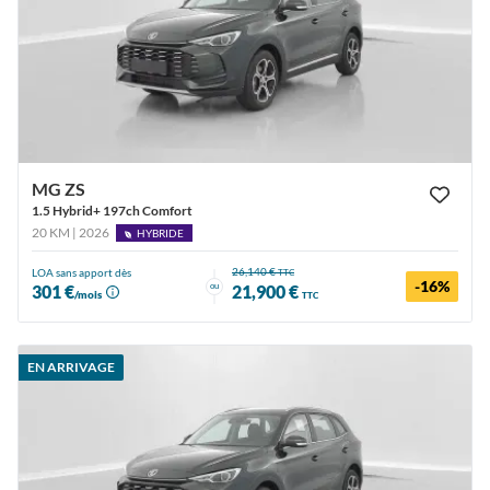
MG ZS
1.5 Hybrid+ 197ch Comfort
20 KM | 2026
HYBRIDE
26,140 €
LOA sans apport dès
TTC
-16%
ou
301 €
21,900 €
/mois
TTC
EN ARRIVAGE