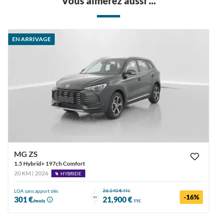
Vous aimerez aussi ...
EN ARRIVAGE
MG ZS
1.5 Hybrid+ 197ch Comfort
20 KM | 2026
HYBRIDE
26,140 €
LOA sans apport dès
TTC
-16%
ou
301 €
21,900 €
/mois
TTC