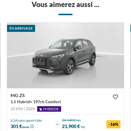
Vous aimerez aussi ...
EN ARRIVAGE
MG ZS
1.5 Hybrid+ 197ch Comfort
20 KM | 2026
HYBRIDE
26,140 €
LOA sans apport dès
TTC
-16%
ou
301 €
21,900 €
/mois
TTC