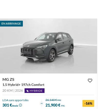
EN ARRIVAGE
MG ZS
1.5 Hybrid+ 197ch Comfort
20 KM | 2026
HYBRIDE
26,140 €
LOA sans apport dès
TTC
-16%
ou
301 €
21,900 €
/mois
TTC