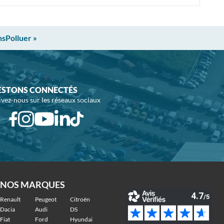
nsPolluer »
ESTONS CONNECTÉS
ivez-nous sur les réseaux sociaux
NOS MARQUES
Renault
Peugeot
Citroën
Dacia
Audi
DS
Fiat
Ford
Hyundai