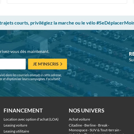
 trajets courts, privilégiez la marche ou le vélo #SeDéplacerMoi
crivez-vous dès maintenant.
R
Su
JE M'INSCRIS
ivi) dans les courriels envoyés à cette adresse,
surer et d'optimiser leurs campagnes. Facultatif,
FINANCEMENT
NOS UNIVERS
Location avec option d'achat (LOA)
Achat voiture
Leasing voiture
Citadine
 - 
Berline
 - 
Break
 - 
Monospace
 - 
SUV & Tout-terrain
 - 
Leasing utilitaire