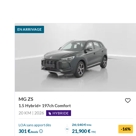
EN ARRIVAGE
MG ZS
1.5 Hybrid+ 197ch Comfort
20 KM | 2026
HYBRIDE
26,140 €
LOA sans apport dès
TTC
-16%
ou
301 €
21,900 €
/mois
TTC