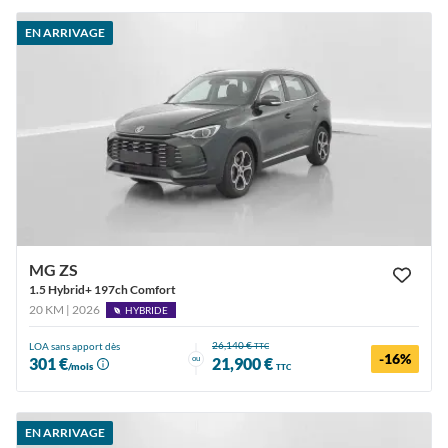
EN ARRIVAGE
MG ZS
1.5 Hybrid+ 197ch Comfort
20 KM | 2026
HYBRIDE
26,140 €
LOA sans apport dès
TTC
-16%
ou
301 €
21,900 €
/mois
TTC
EN ARRIVAGE