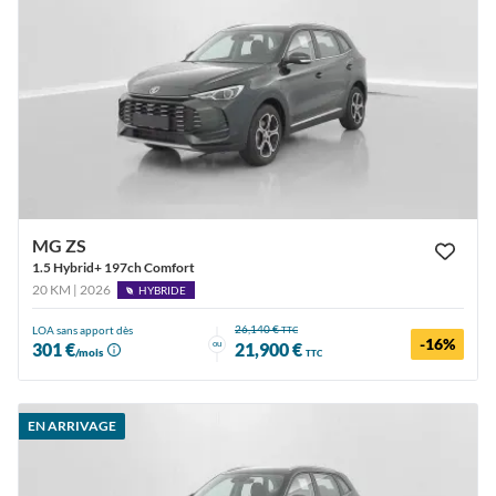
MG ZS
1.5 Hybrid+ 197ch Comfort
20 KM | 2026
HYBRIDE
26,140 €
LOA sans apport dès
TTC
-16%
ou
301 €
21,900 €
/mois
TTC
EN ARRIVAGE