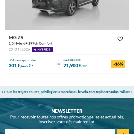
MG ZS
1.5 Hybrid+ 197ch Comfort
20 KM | 2026
HYBRIDE
26,140 €
LOA sans apport dès
TTC
-16%
ou
301 €
21,900 €
/mois
TTC
« Pour les trajets courts, privilégiez la marche ou le vélo #SeDéplacerMoinsPolluer »
NEWSLETTER
Pour recevoir toutes nos offres promotionnelles et actualités,
inscrivez-vous dès maintenant.