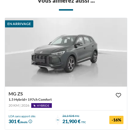
Vous aimerez aussi ...
EN ARRIVAGE
MG ZS
1.5 Hybrid+ 197ch Comfort
20 KM | 2026
HYBRIDE
26,140 €
LOA sans apport dès
TTC
-16%
ou
301 €
21,900 €
/mois
TTC