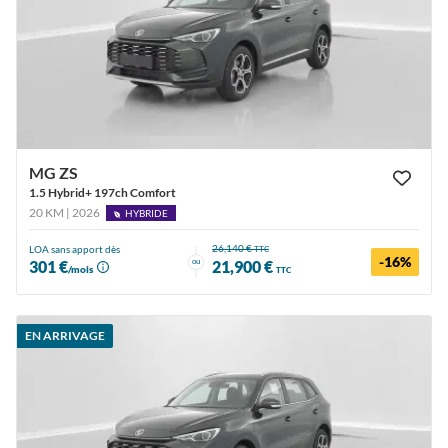
MG ZS
1.5 Hybrid+ 197ch Comfort
20 KM | 2026
HYBRIDE
26,140 €
LOA sans apport dès
TTC
-16%
ou
301 €
21,900 €
/mois
TTC
EN ARRIVAGE