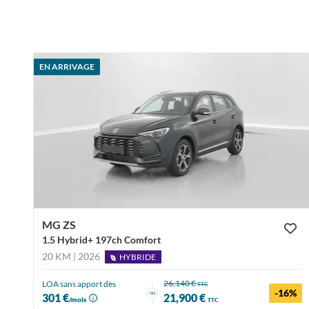
EN ARRIVAGE
MG ZS
1.5 Hybrid+ 197ch Comfort
20 KM | 2026
HYBRIDE
26,140 €
LOA sans apport dès
TTC
-16%
ou
301 €
21,900 €
/mois
TTC