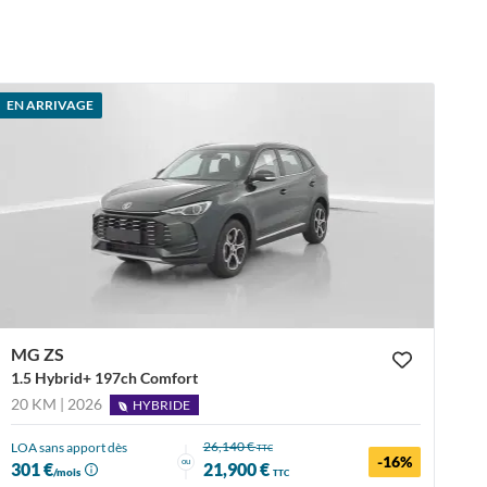
EN ARRIVAGE
MG ZS
1.5 Hybrid+ 197ch Comfort
20 KM | 2026
HYBRIDE
26,140 €
LOA sans apport dès
TTC
-16%
ou
301 €
21,900 €
/mois
TTC