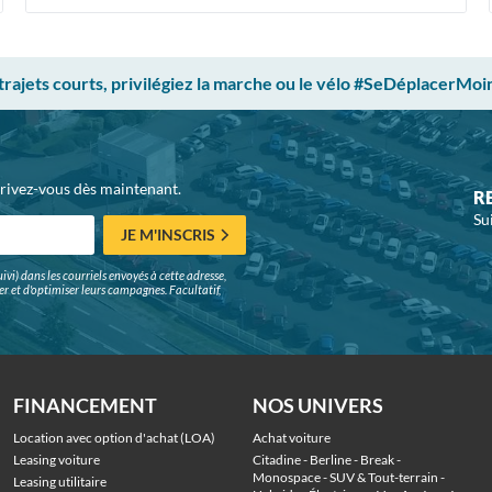
 trajets courts, privilégiez la marche ou le vélo #SeDéplacerMoi
crivez-vous dès maintenant.
R
Su
JE M'INSCRIS
ivi) dans les courriels envoyés à cette adresse,
surer et d'optimiser leurs campagnes. Facultatif,
FINANCEMENT
NOS UNIVERS
Location avec option d'achat (LOA)
Achat voiture
Leasing voiture
Citadine
 - 
Berline
 - 
Break
 - 
Monospace
 - 
SUV & Tout-terrain
 - 
Leasing utilitaire