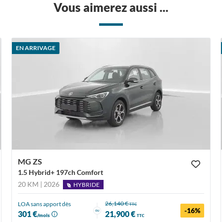
Vous aimerez aussi ...
EN ARRIVAGE
MG ZS
1.5 Hybrid+ 197ch Comfort
20 KM | 2026
HYBRIDE
26,140 €
LOA sans apport dès
TTC
-16%
ou
301 €
21,900 €
/mois
TTC