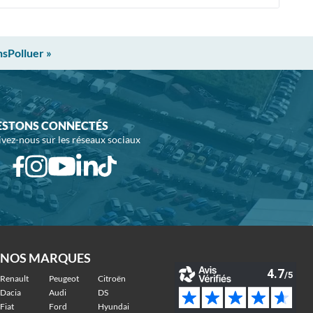
nsPolluer »
ESTONS CONNECTÉS
ivez-nous sur les réseaux sociaux
NOS MARQUES
Renault
Peugeot
Citroën
Dacia
Audi
DS
Fiat
Ford
Hyundai