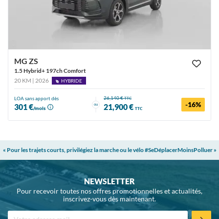
MG ZS
1.5 Hybrid+ 197ch Comfort
20 KM | 2026
HYBRIDE
26,140 €
LOA sans apport dès
TTC
-16%
ou
301 €
21,900 €
/mois
TTC
« Pour les trajets courts, privilégiez la marche ou le vélo #SeDéplacerMoinsPolluer »
NEWSLETTER
Pour recevoir toutes nos offres promotionnelles et actualités,
inscrivez-vous dès maintenant.