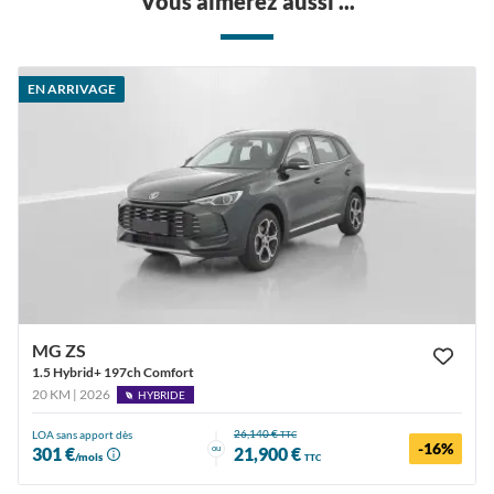
Vous aimerez aussi ...
EN ARRIVAGE
MG ZS
1.5 Hybrid+ 197ch Comfort
20 KM | 2026
HYBRIDE
26,140 €
LOA sans apport dès
TTC
-16%
ou
301 €
21,900 €
/mois
TTC