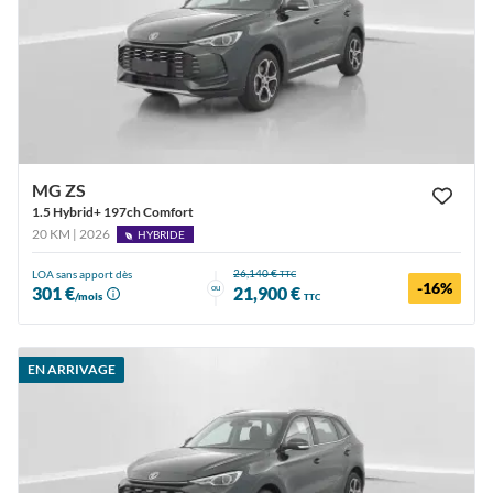
MG ZS
1.5 Hybrid+ 197ch Comfort
20 KM | 2026
HYBRIDE
26,140 €
LOA sans apport dès
TTC
-16%
ou
301 €
21,900 €
/mois
TTC
EN ARRIVAGE