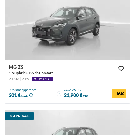
MG ZS
1.5 Hybrid+ 197ch Comfort
20 KM | 2026
HYBRIDE
26,140 €
LOA sans apport dès
TTC
-16%
ou
301 €
21,900 €
/mois
TTC
EN ARRIVAGE