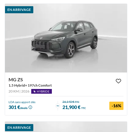
EN ARRIVAGE
MG ZS
1.5 Hybrid+ 197ch Comfort
20 KM | 2026
HYBRIDE
26,140 €
LOA sans apport dès
TTC
-16%
ou
301 €
21,900 €
/mois
TTC
EN ARRIVAGE