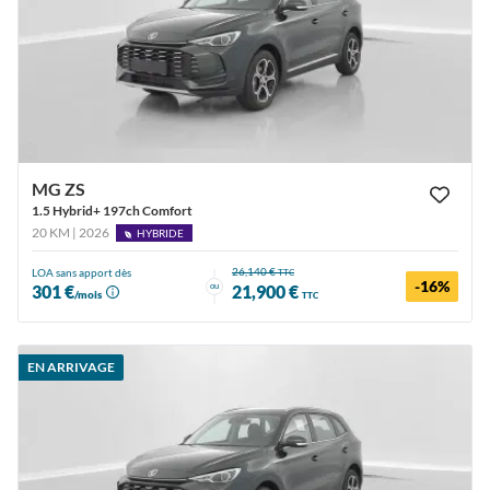
MG ZS
1.5 Hybrid+ 197ch Comfort
20 KM | 2026
HYBRIDE
26,140 €
LOA sans apport dès
TTC
-16%
ou
301 €
21,900 €
/mois
TTC
EN ARRIVAGE