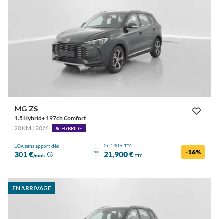
MG ZS
1.5 Hybrid+ 197ch Comfort
20 KM | 2026
HYBRIDE
26,140 €
LOA sans apport dès
TTC
-16%
ou
301 €
21,900 €
/mois
TTC
EN ARRIVAGE