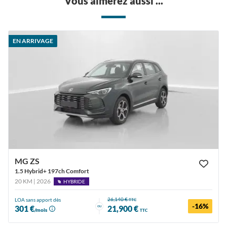
Vous aimerez aussi ...
EN ARRIVAGE
MG ZS
1.5 Hybrid+ 197ch Comfort
20 KM | 2026
HYBRIDE
26,140 €
LOA sans apport dès
TTC
-16%
ou
301 €
21,900 €
/mois
TTC