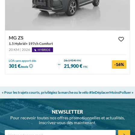
MG ZS
1.5 Hybrid+ 197ch Comfort
20 KM | 2026
HYBRIDE
26,140 €
LOA sans apport dès
TTC
-16%
ou
301 €
21,900 €
/mois
TTC
« Pour les trajets courts, privilégiez la marche ou le vélo #SeDéplacerMoinsPolluer »
NEWSLETTER
Pour recevoir toutes nos offres promotionnelles et actualités,
inscrivez-vous dès maintenant.