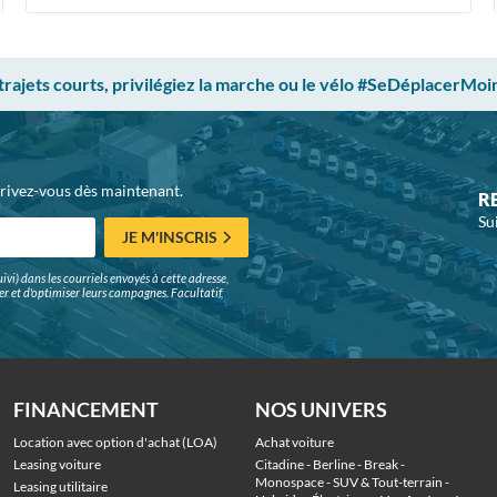
 trajets courts, privilégiez la marche ou le vélo #SeDéplacerMoi
crivez-vous dès maintenant.
R
Su
JE M'INSCRIS
ivi) dans les courriels envoyés à cette adresse,
surer et d'optimiser leurs campagnes. Facultatif,
FINANCEMENT
NOS UNIVERS
Location avec option d'achat (LOA)
Achat voiture
Leasing voiture
Citadine
 - 
Berline
 - 
Break
 - 
Monospace
 - 
SUV & Tout-terrain
 - 
Leasing utilitaire