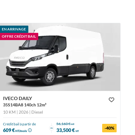
EN ARRIVAGE
OFFRE CRÉDIT BAIL
IVECO DAILY
35S14BA8 140ch 12m³
10 KM | 2026
| Diesel
56,160 €
Crédit bail à partir de
HT
-40%
ou
609 €
33,500 €
HT/mois
HT