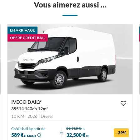
Vous aimerez aussi ...
EN ARRIVAGE
OFFRE CRÉDIT BAIL
IVECO DAILY
35S14 140ch 12m³
10 KM | 2026
| Diesel
53,515 €
Crédit bail à partir de
HT
-39%
ou
589 €
32,500 €
HT/mois
HT