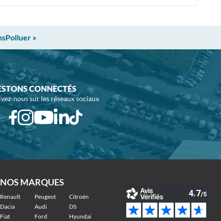
nsPolluer »
ESTONS CONNECTÉS
ivez-nous sur les réseaux sociaux
NOS MARQUES
Renault
Peugeot
Citroën
Dacia
Audi
DS
Fiat
Ford
Hyundai