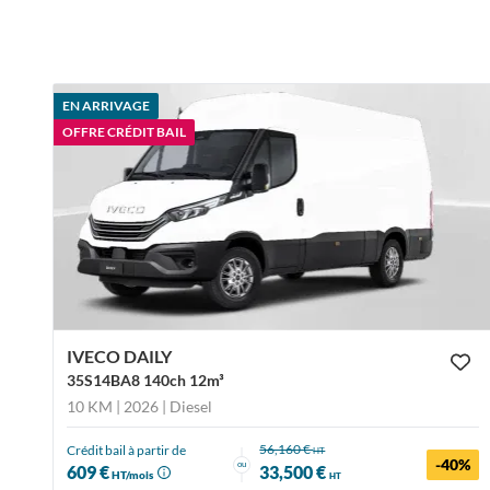
EN ARRIVAGE
OFFRE CRÉDIT BAIL
IVECO DAILY
35S14BA8 140ch 12m³
10 KM | 2026
| Diesel
56,160 €
Crédit bail à partir de
HT
-40%
ou
609 €
33,500 €
HT/mois
HT