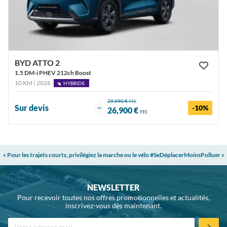
BYD ATTO 2
1.5 DM-i PHEV 212ch Boost
10 KM | 2026
HYBRIDE
29,990 €
TTC
Sur devis
-10%
ou
26,900 €
TTC
« Pour les trajets courts, privilégiez la marche ou le vélo #SeDéplacerMoinsPolluer »
NEWSLETTER
Pour recevoir toutes nos offres promotionnelles et actualités,
inscrivez-vous dès maintenant.