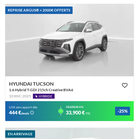
REPRISE ARGUS®️ + 2000€ OFFERTS
HYUNDAI TUCSON
1.6 Hybrid T-GDI 215ch Creative BVA6
10 KM | 2025
HYBRIDE
45,050 €
LOA sans apport dès
TTC
-25%
ou
444 €
33,900 €
/mois
TTC
EN ARRIVAGE