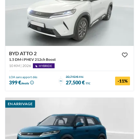
BYD ATTO 2
1.5 DM-i PHEV 212ch Boost
10 KM | 2026
HYBRIDE
30,740 €
LOA sans apport dès
TTC
-11%
ou
399 €
27,500 €
/mois
TTC
EN ARRIVAGE