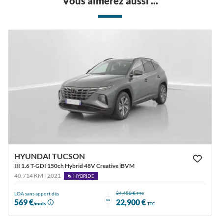
Vous aimerez aussi ...
HYUNDAI TUCSON
III 1.6 T-GDI 150ch Hybrid 48V Creative iBVM
40,714 KM | 2021
HYBRIDE
34,450 €
LOA sans apport dès
TTC
ou
569 €
22,900 €
/mois
TTC