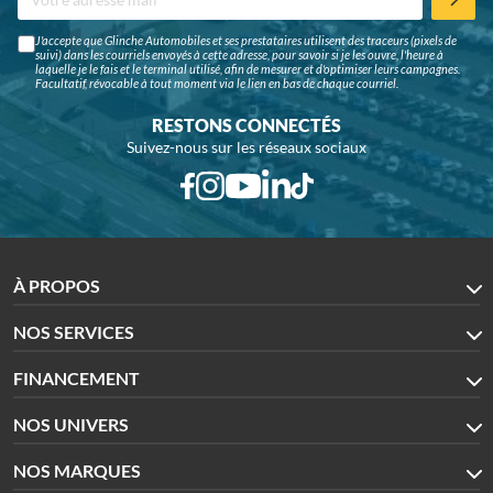
J'accepte que Glinche Automobiles et ses prestataires utilisent des traceurs (pixels de
suivi) dans les courriels envoyés à cette adresse, pour savoir si je les ouvre, l'heure à
laquelle je le fais et le terminal utilisé, afin de mesurer et d'optimiser leurs campagnes.
Facultatif, révocable à tout moment via le lien en bas de chaque courriel.
RESTONS CONNECTÉS
Suivez-nous sur les réseaux sociaux
À PROPOS
NOS SERVICES
FINANCEMENT
NOS UNIVERS
NOS MARQUES