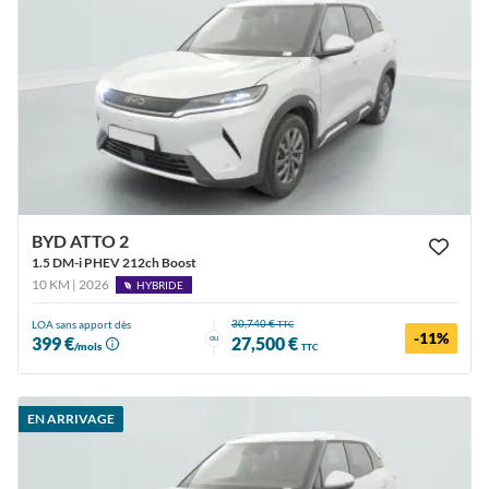
BYD ATTO 2
1.5 DM-i PHEV 212ch Boost
10 KM | 2026
HYBRIDE
30,740 €
LOA sans apport dès
TTC
-11%
ou
399 €
27,500 €
/mois
TTC
EN ARRIVAGE