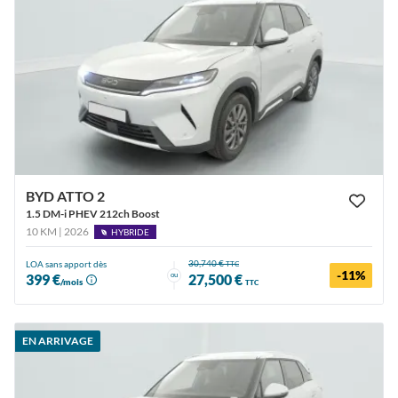
BYD ATTO 2
1.5 DM-i PHEV 212ch Boost
10 KM | 2026
HYBRIDE
30,740 €
LOA sans apport dès
TTC
-11%
ou
399 €
27,500 €
/mois
TTC
EN ARRIVAGE