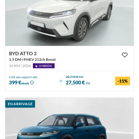
BYD ATTO 2
1.5 DM-i PHEV 212ch Boost
10 KM | 2026
HYBRIDE
30,740 €
LOA sans apport dès
TTC
-11%
ou
399 €
27,500 €
/mois
TTC
EN ARRIVAGE