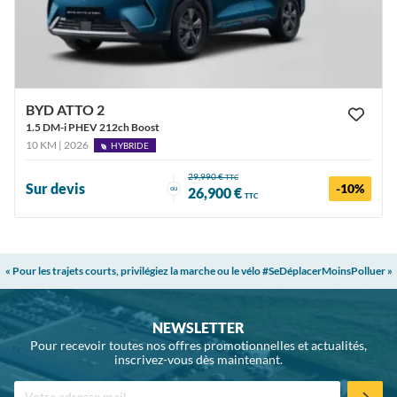
BYD ATTO 2
1.5 DM-i PHEV 212ch Boost
10 KM | 2026
HYBRIDE
29,990 €
TTC
Sur devis
-10%
ou
26,900 €
TTC
« Pour les trajets courts, privilégiez la marche ou le vélo #SeDéplacerMoinsPolluer »
NEWSLETTER
Pour recevoir toutes nos offres promotionnelles et actualités,
inscrivez-vous dès maintenant.