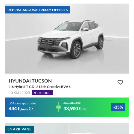
REPRISE ARGUS®️ + 2000€ OFFERTS
HYUNDAI TUCSON
1.6 Hybrid T-GDI 215ch Creative BVA6
10 KM | 2025
HYBRIDE
45,050 €
LOA sans apport dès
TTC
-25%
ou
444 €
33,900 €
/mois
TTC
EN ARRIVAGE