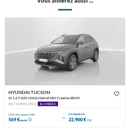
Vous aimerez aussi ...
HYUNDAI TUCSON
III 1.6 T-GDI 150ch Hybrid 48V Creative iBVM
40,714 KM | 2021
HYBRIDE
34,450 €
LOA sans apport dès
TTC
ou
569 €
22,900 €
/mois
TTC