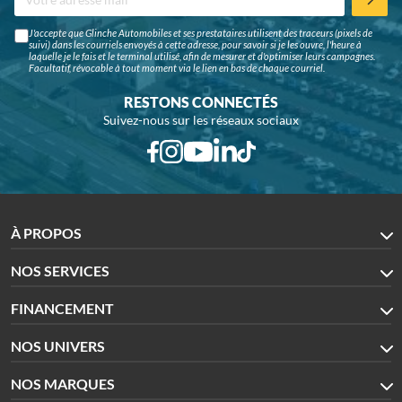
J'accepte que Glinche Automobiles et ses prestataires utilisent des traceurs (pixels de
suivi) dans les courriels envoyés à cette adresse, pour savoir si je les ouvre, l'heure à
laquelle je le fais et le terminal utilisé, afin de mesurer et d'optimiser leurs campagnes.
Facultatif, révocable à tout moment via le lien en bas de chaque courriel.
RESTONS CONNECTÉS
Suivez-nous sur les réseaux sociaux
À PROPOS
NOS SERVICES
FINANCEMENT
NOS UNIVERS
NOS MARQUES