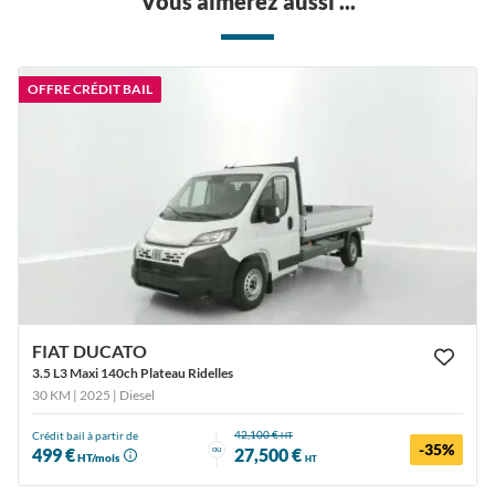
Vous aimerez aussi ...
OFFRE CRÉDIT BAIL
FIAT DUCATO
3.5 L3 Maxi 140ch Plateau Ridelles
30 KM | 2025
| Diesel
42,100 €
Crédit bail à partir de
HT
-35%
ou
499 €
27,500 €
HT/mois
HT