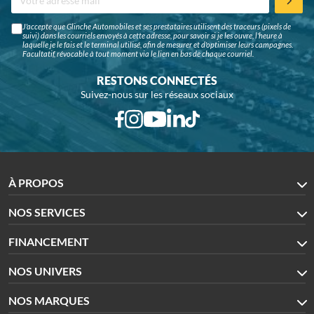
J'accepte que Glinche Automobiles et ses prestataires utilisent des traceurs (pixels de
suivi) dans les courriels envoyés à cette adresse, pour savoir si je les ouvre, l'heure à
laquelle je le fais et le terminal utilisé, afin de mesurer et d'optimiser leurs campagnes.
Facultatif, révocable à tout moment via le lien en bas de chaque courriel.
RESTONS CONNECTÉS
Suivez-nous sur les réseaux sociaux
À PROPOS
NOS SERVICES
FINANCEMENT
NOS UNIVERS
NOS MARQUES