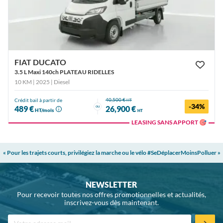
FIAT DUCATO
3.5 L Maxi 140ch PLATEAU RIDELLES
10 KM | 2025
| Diesel
40,500 €
Crédit bail à partir de
HT
-34%
ou
489 €
26,900 €
HT/mois
HT
LEASING SANS APPORT 🎯
« Pour les trajets courts, privilégiez la marche ou le vélo #SeDéplacerMoinsPolluer »
NEWSLETTER
Pour recevoir toutes nos offres promotionnelles et actualités,
inscrivez-vous dès maintenant.