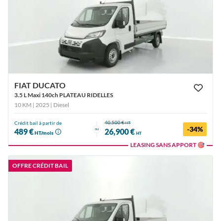
FIAT DUCATO
3.5 L Maxi 140ch PLATEAU RIDELLES
10 KM | 2025
| Diesel
40,500 €
Crédit bail à partir de
HT
-34%
ou
489 €
26,900 €
HT/mois
HT
LEASING SANS APPORT 🎯
OFFRE CRÉDIT BAIL