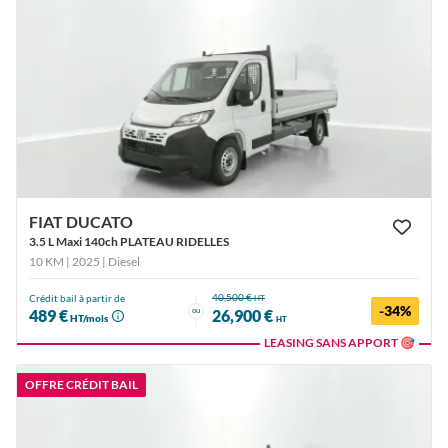
FIAT DUCATO
3.5 L Maxi 140ch PLATEAU RIDELLES
10 KM | 2025
| Diesel
40,500 €
Crédit bail à partir de
HT
-34%
ou
489 €
26,900 €
HT/mois
HT
LEASING SANS APPORT 🎯
OFFRE CRÉDIT BAIL