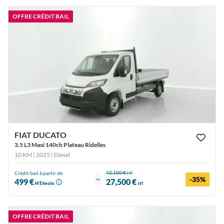
OFFRE CRÉDIT BAIL
FIAT DUCATO
3.5 L3 Maxi 140ch Plateau Ridelles
10 KM | 2025
| Diesel
42,100 €
Crédit bail à partir de
HT
-35%
ou
499 €
27,500 €
HT/mois
HT
OFFRE CRÉDIT BAIL