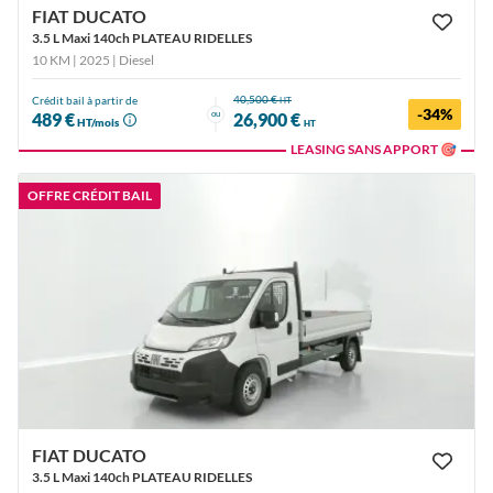
FIAT DUCATO
3.5 L Maxi 140ch PLATEAU RIDELLES
10 KM | 2025
| Diesel
40,500 €
Crédit bail à partir de
HT
-34%
ou
489 €
26,900 €
HT/mois
HT
LEASING SANS APPORT 🎯
OFFRE CRÉDIT BAIL
FIAT DUCATO
3.5 L Maxi 140ch PLATEAU RIDELLES