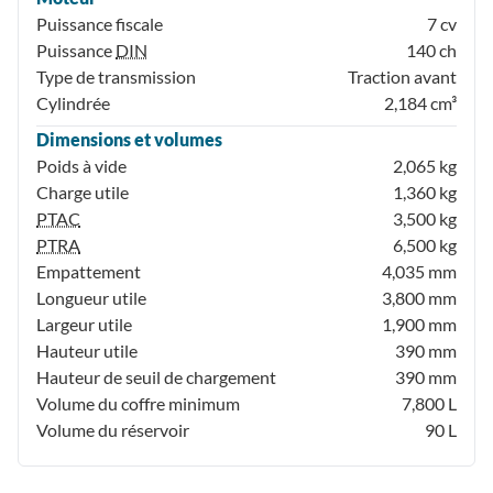
Puissance fiscale
7 cv
Puissance
DIN
140 ch
Type de transmission
Traction avant
Cylindrée
2,184 cm³
Dimensions et volumes
Poids à vide
2,065 kg
Charge utile
1,360 kg
PTAC
3,500 kg
PTRA
6,500 kg
Empattement
4,035 mm
Longueur utile
3,800 mm
Largeur utile
1,900 mm
Hauteur utile
390 mm
Hauteur de seuil de chargement
390 mm
Volume du coffre minimum
7,800 L
Volume du réservoir
90 L