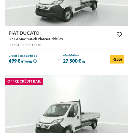
FIAT DUCATO
3.5 L3 Maxi 140ch Plateau Ridelles
30 KM | 2025
| Diesel
42,100 €
Crédit bail à partir de
HT
-35%
ou
499 €
27,500 €
HT/mois
HT
OFFRE CRÉDIT BAIL