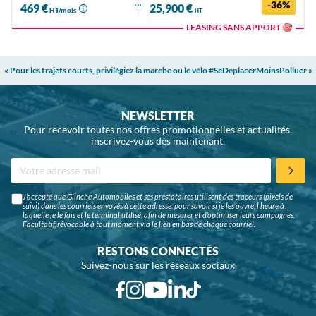
-36%
ou
469 €
25,900 €
HT/mois
HT
LEASING SANS APPORT 🎯
« Pour les trajets courts, privilégiez la marche ou le vélo #SeDéplacerMoinsPolluer »
NEWSLETTER
Pour recevoir toutes nos offres promotionnelles et actualités,
inscrivez-vous dès maintenant.
J'accepte que Glinche Automobiles et ses prestataires utilisent des traceurs (pixels de
suivi) dans les courriels envoyés à cette adresse, pour savoir si je les ouvre, l'heure à
laquelle je le fais et le terminal utilisé, afin de mesurer et d'optimiser leurs campagnes.
Facultatif, révocable à tout moment via le lien en bas de chaque courriel.
RESTONS CONNECTÉS
Suivez-nous sur les réseaux sociaux