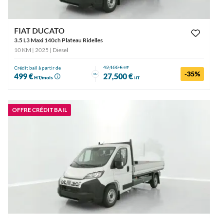
FIAT DUCATO
3.5 L3 Maxi 140ch Plateau Ridelles
10 KM | 2025
| Diesel
42,100 €
Crédit bail à partir de
HT
-35%
ou
499 €
27,500 €
HT/mois
HT
OFFRE CRÉDIT BAIL