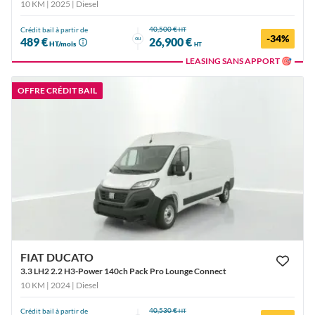
10 KM | 2025
| Diesel
40,500 €
Crédit bail à partir de
HT
-34%
ou
489 €
26,900 €
HT/mois
HT
LEASING SANS APPORT 🎯
OFFRE CRÉDIT BAIL
FIAT DUCATO
3.3 LH2 2.2 H3-Power 140ch Pack Pro Lounge Connect
10 KM | 2024
| Diesel
40,530 €
Crédit bail à partir de
HT