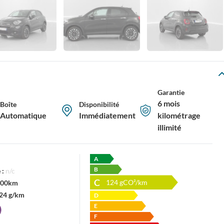
Garantie
6 mois
Boîte
Disponibilité
Automatique
Immédiatement
kilométrage
illimité
A
B
 :
n/c
C
124
gCO²/km
/100km
24 g/km
D
E
F