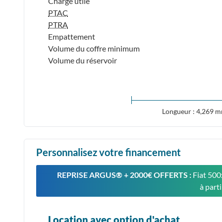
Charge utile
PTAC
PTRA
Empattement
Volume du coffre minimum
Volume du réservoir
Longueur : 4,269 
Personnalisez votre financement
REPRISE ARGUS®️ + 2000€ OFFERTS :
Fiat 500
à part
Location avec option d'achat