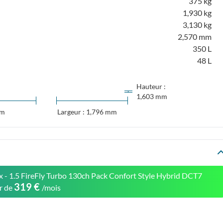
375 kg
1,930 kg
3,130 kg
2,570 mm
350 L
48 L
Hauteur :
1,603 mm
mm
Largeur : 1,796 mm
x - 1.5 FireFly Turbo 130ch Pack Confort Style Hybrid DCT7
319 €
ir de
/mois