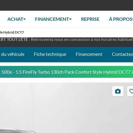
ACHAT
FINANCEMENT
REPRISE
À PROPOS
yle Hybrid DCT7
RT TOUT L'ÉTÉ
: Retrouverez nous en concession à nos horaires habituel
EZ-NOUS À LA FOIRE DU MANS - STAND 097C
: du 10 au 14 septemb
 du véhicule
Fiche technique
Financement
Contacte
t 500x - 1.5 FireFly Turbo 130ch Pack Confort Style Hybrid DCT7
à
27
photos