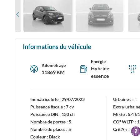
Informations du véhicule
Energie
Kilométrage
Hybride
11869 KM
essence
Immatriculé le :
29/07/2023
Urbaine :
n/c
Puissance fiscale :
7 cv
Extra-urbaine
Puissance DIN :
130 ch
Mixte :
5.4 l
Nombre de portes :
5
CO² WLTP :
1
Nombre de places :
5
Crit'Air :
Couleur :
Black