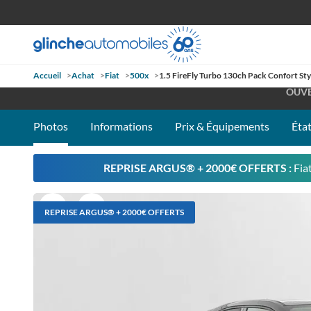
Accueil
>
Achat
>
Fiat
>
500x
>
1.5 FireFly Turbo 130ch Pack Confort St
OUVE
RETROUV
Photos
Informations
Prix & Équipements
État
REPRISE ARGUS®️ + 2000€ OFFERTS :
Fia
REPRISE ARGUS®️ + 2000€ OFFERTS