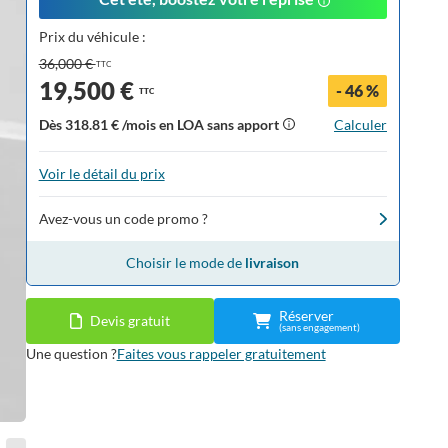
Prix du véhicule :
36,000 €
TTC
19,500 €
- 46 %
TTC
Dès
318.81 €
/mois en LOA sans apport
Calculer
Voir le détail du prix
Avez-vous un code promo ?
Choisir le mode de
livraison
Réserver
Devis gratuit
(sans engagement)
Une question ?
Faites vous rappeler gratuitement