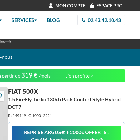
MON COMPTE
ESPACE PRO
SERVICES
BLOG
02.43.42.10.43
les
re 2026
z-nous
319 €
 partir de
/mois
J'en profite >
FIAT 500X
1.5 FireFly Turbo 130ch Pack Confort Style Hybrid
DCT7
Réf. 49149 - GLI00012221
REPRISE ARGUS®️ + 2000€ OFFERTS :
Cet été, boostez votre reprise